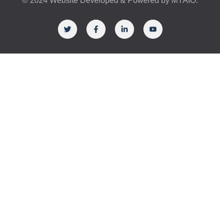
© 2024 Website Developed & Powered by
MYAIO.