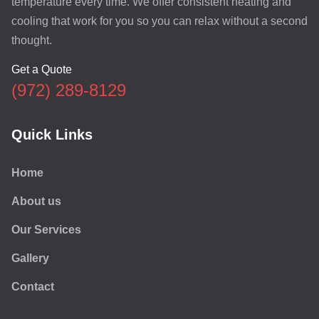
temperature every time. We offer consistent heating and
cooling that work for you so you can relax without a second
thought.
Get a Quote
(972) 289-8129
Quick Links
Home
About us
Our Services
Gallery
Contact