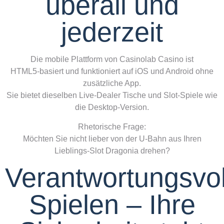
überall und
jederzeit
Die mobile Plattform von Casinolab Casino ist
HTML5‑basiert und funktioniert auf iOS und Android ohne
zusätzliche App.
Sie bietet dieselben Live‑Dealer Tische und Slot‑Spiele wie
die Desktop‑Version.
Rhetorische Frage:
Möchten Sie nicht lieber von der U-Bahn aus Ihren
Lieblings‑Slot Dragonia drehen?
Verantwortungsvol
Spielen – Ihre