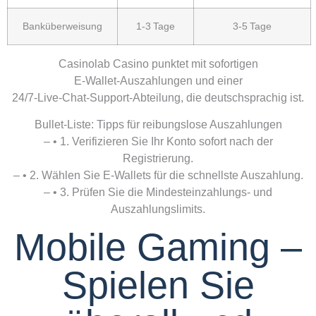
Banküberweisung
1‑3 Tage
3‑5 Tage
Casinolab Casino punktet mit sofortigen
E‑Wallet‑Auszahlungen und einer
24/7‑Live‑Chat‑Support‑Abteilung, die deutschsprachig ist.
Bullet‑Liste: Tipps für reibungslose Auszahlungen
– • 1. Verifizieren Sie Ihr Konto sofort nach der
Registrierung.
– • 2. Wählen Sie E‑Wallets für die schnellste Auszahlung.
– • 3. Prüfen Sie die Mindesteinzahlungs‑ und
Auszahlungslimits.
Mobile Gaming –
Spielen Sie