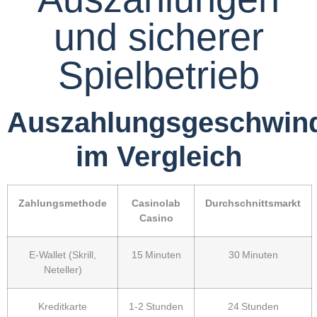
und sicherer
Spielbetrieb
Auszahlungsgeschwind
im Vergleich
Zahlungsmethode
Casinolab
Durchschnittsmarkt
Casino
E‑Wallet (Skrill,
15 Minuten
30 Minuten
Neteller)
Kreditkarte
1‑2 Stunden
24 Stunden