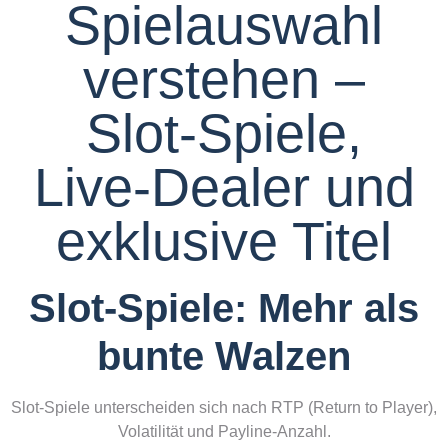
Spielauswahl
verstehen –
Slot‑Spiele,
Live‑Dealer und
exklusive Titel
Slot‑Spiele: Mehr als
bunte Walzen
Slot‑Spiele unterscheiden sich nach RTP (Return to Player),
Volatilität und Payline‑Anzahl.