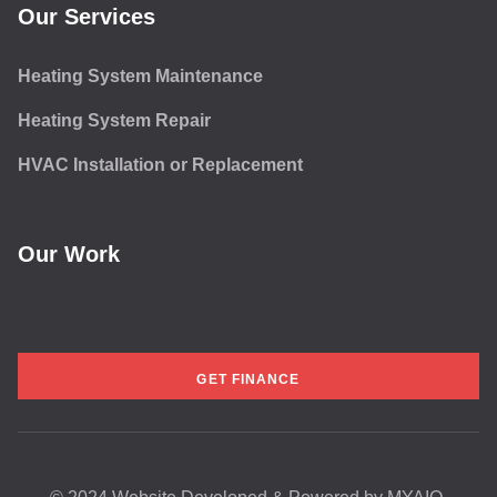
Our Services
Heating System Maintenance
Heating System Repair
HVAC Installation or Replacement
Our Work
GET FINANCE