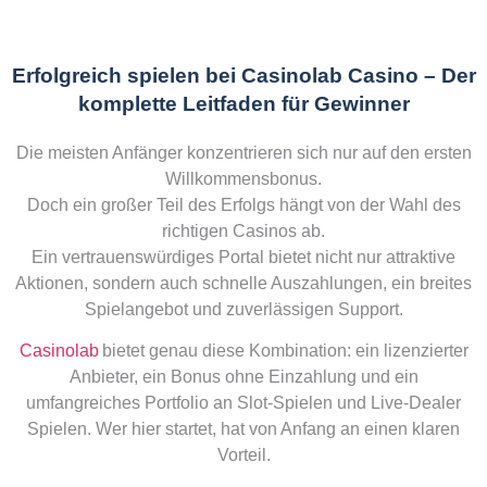
Erfolgreich spielen bei Casinolab Casino – Der
komplette Leitfaden für Gewinner
Die meisten Anfänger konzentrieren sich nur auf den ersten
Willkommensbonus.
Doch ein großer Teil des Erfolgs hängt von der Wahl des
richtigen Casinos ab.
Ein vertrauenswürdiges Portal bietet nicht nur attraktive
Aktionen, sondern auch schnelle Auszahlungen, ein breites
Spielangebot und zuverlässigen Support.
Casinolab
bietet genau diese Kombination: ein lizenzierter
Anbieter, ein Bonus ohne Einzahlung und ein
umfangreiches Portfolio an Slot‑Spielen und Live‑Dealer
Spielen. Wer hier startet, hat von Anfang an einen klaren
Vorteil.