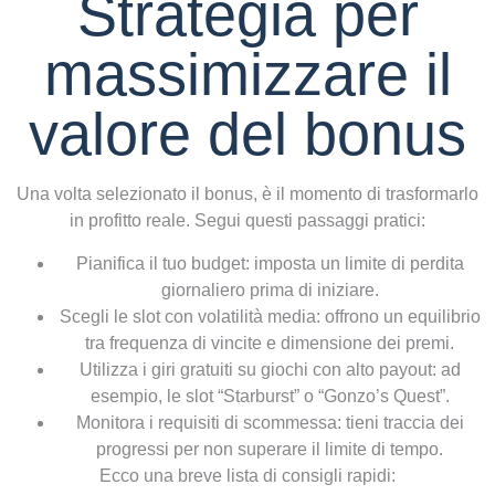
Strategia per
massimizzare il
valore del bonus
Una volta selezionato il bonus, è il momento di trasformarlo
in profitto reale. Segui questi passaggi pratici:
Pianifica il tuo budget: imposta un limite di perdita
giornaliero prima di iniziare.
Scegli le slot con volatilità media: offrono un equilibrio
tra frequenza di vincite e dimensione dei premi.
Utilizza i giri gratuiti su giochi con alto payout: ad
esempio, le slot “Starburst” o “Gonzo’s Quest”.
Monitora i requisiti di scommessa: tieni traccia dei
progressi per non superare il limite di tempo.
Ecco una breve lista di consigli rapidi: