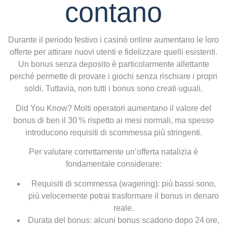
contano
Durante il periodo festivo i casinò online aumentano le loro
offerte per attirare nuovi utenti e fidelizzare quelli esistenti.
Un bonus senza deposito è particolarmente allettante
perché permette di provare i giochi senza rischiare i propri
soldi. Tuttavia, non tutti i bonus sono creati uguali.
Did You Know? Molti operatori aumentano il valore del
bonus di ben il 30 % rispetto ai mesi normali, ma spesso
introducono requisiti di scommessa più stringenti.
Per valutare correttamente un’offerta natalizia è
fondamentale considerare:
Requisiti di scommessa (wagering): più bassi sono,
più velocemente potrai trasformare il bonus in denaro
reale.
Durata del bonus: alcuni bonus scadono dopo 24 ore,