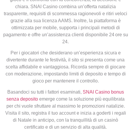
chiara. SNAI Casino combina un’offerta natalizia
trasparente, requisiti di scommessa ragionevoli e ritiri veloci
grazie alla sua licenza AAMS. Inoltre, la piattaforma è
ottimizzata per mobile, supporta i principali metodi di
pagamento e offre un’assistenza clienti disponibile 24 ore su
24.
Per i giocatori che desiderano un’esperienza sicura e
divertente durante le festività, il sito si presenta come una
scelta affidabile e vantaggiosa. Ricorda sempre di giocare
con moderazione, impostando limiti di deposito e tempo di
gioco per mantenere il controllo.
Basandoci su tutti i fattori esaminati,
SNAI Casino bonus
senza deposito
emerge come la soluzione più equilibrata
per chi vuole sfruttare al massimo le promozioni natalizie.
Visita il sito, registra il tuo account e inizia a goderti i regali
di Natale in anticipo, con la tranquillità di un casinò
certificato e di un servizio di alta qualità.