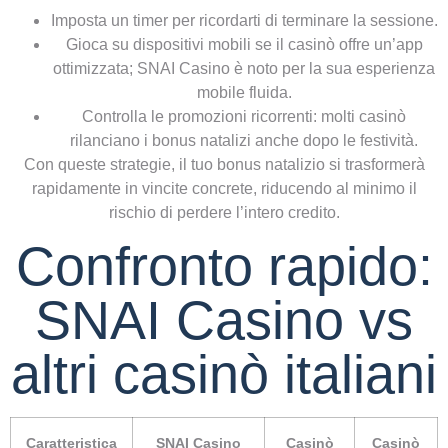
Imposta un timer per ricordarti di terminare la sessione.
Gioca su dispositivi mobili se il casinò offre un’app
ottimizzata; SNAI Casino è noto per la sua esperienza
mobile fluida.
Controlla le promozioni ricorrenti: molti casinò
rilanciano i bonus natalizi anche dopo le festività.
Con queste strategie, il tuo bonus natalizio si trasformerà
rapidamente in vincite concrete, riducendo al minimo il
rischio di perdere l’intero credito.
Confronto rapido:
SNAI Casino vs
altri casinò italiani
Caratteristica
SNAI Casino
Casinò
Casinò