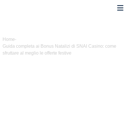
Home
-
Guida completa ai Bonus Natalizi di SNAI Casino: come
sfruttare al meglio le offerte festive
Guida completa ai Bonus
Natalizi di SNAI Casino:
come sfruttare al meglio le
offerte festive