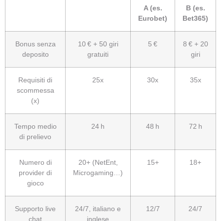
A (es.
B (es.
Eurobet)
Bet365)
Bonus senza
10 € + 50 giri
5 €
8 € + 20
deposito
gratuiti
giri
Requisiti di
25x
30x
35x
scommessa
(x)
Tempo medio
24 h
48 h
72 h
di prelievo
Numero di
20+ (NetEnt,
15+
18+
provider di
Microgaming…)
gioco
Supporto live
24/7, italiano e
12/7
24/7
chat
inglese