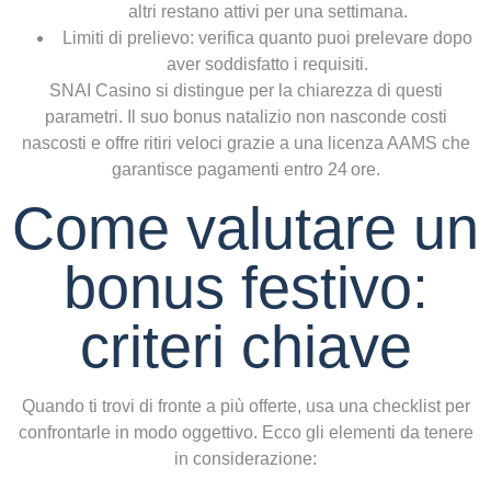
altri restano attivi per una settimana.
Limiti di prelievo: verifica quanto puoi prelevare dopo
aver soddisfatto i requisiti.
SNAI Casino si distingue per la chiarezza di questi
parametri. Il suo bonus natalizio non nasconde costi
nascosti e offre ritiri veloci grazie a una licenza AAMS che
garantisce pagamenti entro 24 ore.
Come valutare un
bonus festivo:
criteri chiave
Quando ti trovi di fronte a più offerte, usa una checklist per
confrontarle in modo oggettivo. Ecco gli elementi da tenere
in considerazione: