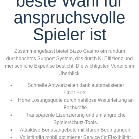
beste Wahl für
anspruchsvolle
Spieler ist
Zusammengefasst bietet Bizzo Casino ein rundum
durchdachtes Support‑System, das durch KI‑Effizienz und
menschliche Expertise besticht. Die wichtigsten Vorteile im
Überblick:
Schnelle Antwortzeiten dank automatisierter
Chat‑Bots.
Hohe Lösungsquote durch nahtlose Weiterleitung an
Fachkräfte.
Transparente Lizenzierung und umfangreiche
Spielerschutz‑Tools.
Attraktive Bonusangebote mit klaren Bedingungen.
Vollständig mobil optimierter Service für Flexibilität.