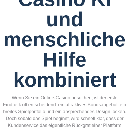
und
menschliche
Hilfe
kombiniert
Wenn Sie ein Online‑Casino besuchen, ist der erste
Eindruck oft entscheidend: ein attraktives Bonusangebot, ein
breites Spielportfolio und ein ansprechendes Design locken.
Doch sobald das Spiel beginnt, wird schnell klar, dass der
Kundenservice das eigentliche Rückgrat einer Plattform