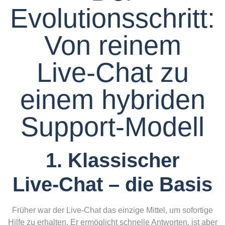
Evolutionsschritt:
Von reinem
Live‑Chat zu
einem hybriden
Support‑Modell
1. Klassischer
Live‑Chat – die Basis
Früher war der Live‑Chat das einzige Mittel, um sofortige
Hilfe zu erhalten. Er ermöglicht schnelle Antworten, ist aber