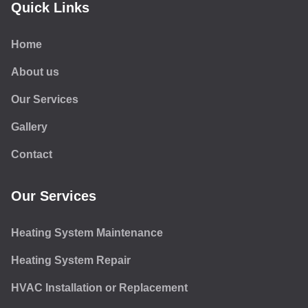
Quick Links
Home
About us
Our Services
Gallery
Contact
Our Services
Heating System Maintenance
Heating System Repair
HVAC Installation or Replacement