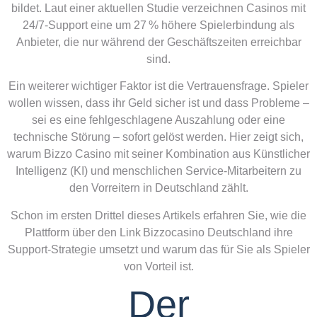
bildet. Laut einer aktuellen Studie verzeichnen Casinos mit
24/7‑Support eine um 27 % höhere Spielerbindung als
Anbieter, die nur während der Geschäftszeiten erreichbar
sind.
Ein weiterer wichtiger Faktor ist die Vertrauensfrage. Spieler
wollen wissen, dass ihr Geld sicher ist und dass Probleme –
sei es eine fehlgeschlagene Auszahlung oder eine
technische Störung – sofort gelöst werden. Hier zeigt sich,
warum Bizzo Casino mit seiner Kombination aus Künstlicher
Intelligenz (KI) und menschlichen Service‑Mitarbeitern zu
den Vorreitern in Deutschland zählt.
Schon im ersten Drittel dieses Artikels erfahren Sie, wie die
Plattform über den Link Bizzocasino Deutschland ihre
Support‑Strategie umsetzt und warum das für Sie als Spieler
von Vorteil ist.
Der