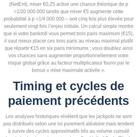
(NetEnt), miser €0,25 active une chance théorique de p
=1/20 000 000 tandis que miser €5 augmente cette
probabilité à p =1/4 000 000 – soit cinq fois plus élevée pour
seulement vingt fois l’enjeu initiale. Un calcul simple montre
que si votre bankroll vous permet trois paris maximum (€15),
il vaut mieux placer ces trois paris au niveau maximal plutôt
que répartir €15 en six paris minimums ; vous doublez ainsi
vos chances sans augmenter proportionnellement votre
risque global grâce au facteur multiplicateur fourni par le
bonus « mise maximale activée ».
Timing et cycles de
paiement précédents
Les analyses historiques révèlent que les jackpots ne sont
pas distribués selon une loi purement aléatoire mais tendent
à suivre des cycles approximatifs liés au volume cumulé