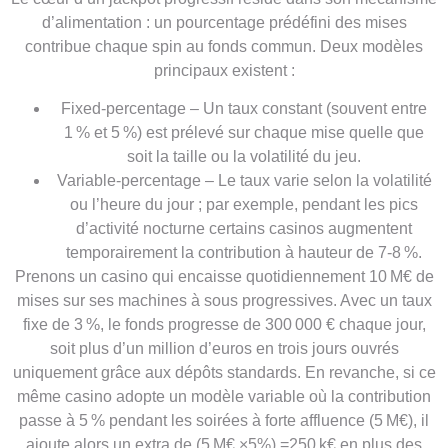
d’alimentation : un pourcentage prédéfini des mises
contribue chaque spin au fonds commun. Deux modèles
principaux existent :
Fixed‑percentage – Un taux constant (souvent entre
1 % et 5 %) est prélevé sur chaque mise quelle que
soit la taille ou la volatilité du jeu.
Variable‑percentage – Le taux varie selon la volatilité
ou l’heure du jour ; par exemple, pendant les pics
d’activité nocturne certains casinos augmentent
temporairement la contribution à hauteur de 7‑8 %.
Prenons un casino qui encaisse quotidiennement 10 M€ de
mises sur ses machines à sous progressives. Avec un taux
fixe de 3 %, le fonds progresse de 300 000 € chaque jour,
soit plus d’un million d’euros en trois jours ouvrés
uniquement grâce aux dépôts standards. En revanche, si ce
même casino adopte un modèle variable où la contribution
passe à 5 % pendant les soirées à forte affluence (5 M€), il
ajoute alors un extra de (5 M€ ×5%) =250 k€ en plus des