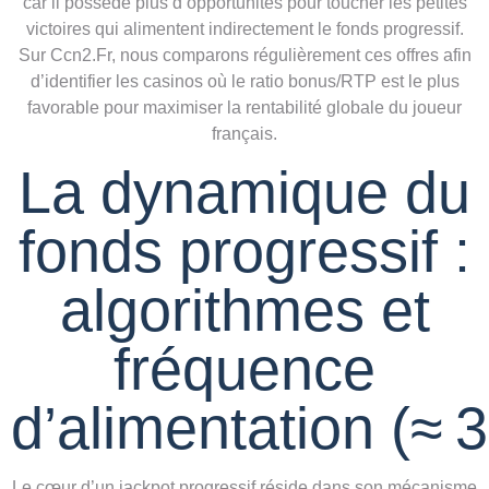
car il possède plus d’opportunités pour toucher les petites
victoires qui alimentent indirectement le fonds progressif.
Sur Ccn2.Fr, nous comparons régulièrement ces offres afin
d’identifier les casinos où le ratio bonus/RTP est le plus
favorable pour maximiser la rentabilité globale du joueur
français.
La dynamique du
fonds progressif :
algorithmes et
fréquence
d’alimentation (≈ 
Le cœur d’un jackpot progressif réside dans son mécanisme