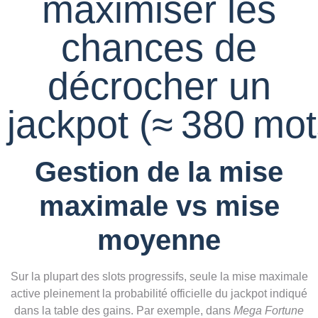
maximiser les
chances de
décrocher un
jackpot (≈ 380 mot
Gestion de la mise
maximale vs mise
moyenne
Sur la plupart des slots progressifs, seule la mise maximale
active pleinement la probabilité officielle du jackpot indiqué
dans la table des gains. Par exemple, dans
Mega Fortune