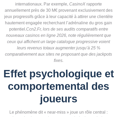
internationaux. Par exemple,
CasinoX
rapporte
annuellement près de 30 M€ provenant exclusivement des
jeux progressifs grâce à leur capacité à attirer une clientèle
hautement engagée recherchant l’adrénaline du gros gain
potentiel.
Ccn2.Fr, lors de ses audits comparatifs entre
nouveaux casinos en ligne 2026, note régulièrement que
ceux qui affichent un large catalogue progressive voient
leurs revenus totaux augmenter jusqu’à 25 %
comparativement aux sites ne proposant que des jackpots
fixes.
Effet psychologique et
comportemental des
joueurs
Le phénomène dit « near‑miss » joue un rôle central :