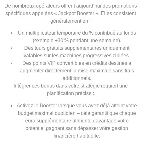
De nombreux opérateurs offrent aujourd’hui des promotions
spécifiques appelées « Jackpot Booster ». Elles consistent
généralement en :
Un multiplicateur temporaire du % contribué au fonds
(exemple +30 % pendant une semaine).
Des tours gratuits supplémentaires uniquement
valables sur les machines progressives ciblées.
Des points VIP convertibles en crédits destinés à
augmenter directement la mise maximale sans frais
additionnels.
Intégrer ces bonus dans votre stratégie requiert une
planification précise :
Activez le Booster lorsque vous avez déjà atteint votre
budget maximal quotidien – cela garantit que chaque
euro supplémentaire alimente davantage votre
potentiel gagnant sans dépasser votre gestion
financière habituelle.