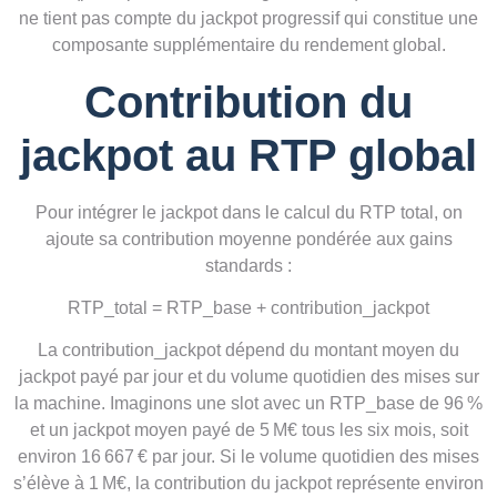
ne tient pas compte du jackpot progressif qui constitue une
composante supplémentaire du rendement global.
Contribution du
jackpot au RTP global
Pour intégrer le jackpot dans le calcul du RTP total, on
ajoute sa contribution moyenne pondérée aux gains
standards :
RTP_total = RTP_base + contribution_jackpot
La contribution_jackpot dépend du montant moyen du
jackpot payé par jour et du volume quotidien des mises sur
la machine. Imaginons une slot avec un RTP_base de 96 %
et un jackpot moyen payé de 5 M€ tous les six mois, soit
environ 16 667 € par jour. Si le volume quotidien des mises
s’élève à 1 M€, la contribution du jackpot représente environ