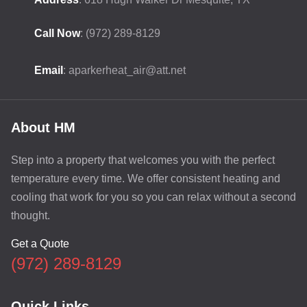
Call Now
: (972) 289-8129
Email
: aparkerheat_air@att.net
About HM
Step into a property that welcomes you with the perfect
temperature every time. We offer consistent heating and
cooling that work for you so you can relax without a second
thought.
Get a Quote
(972) 289-8129
Quick Links