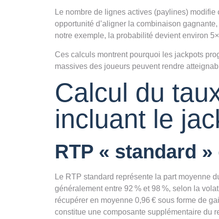
Le nombre de lignes actives (paylines) modifie 
opportunité d’aligner la combinaison gagnante, m
notre exemple, la probabilité devient environ 5×
Ces calculs montrent pourquoi les jackpots prog
massives des joueurs peuvent rendre atteignab
Calcul du tau
incluant le ja
RTP « standard »
Le RTP standard représente la part moyenne du m
généralement entre 92 % et 98 %, selon la volat
récupérer en moyenne 0,96 € sous forme de gains 
constitue une composante supplémentaire du r