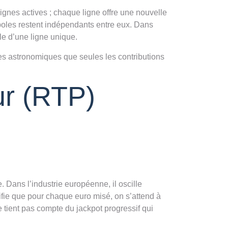
ignes actives ; chaque ligne offre une nouvelle
mboles restent indépendants entre eux. Dans
le d’une ligne unique.
res astronomiques que seules les contributions
ur (RTP)
 Dans l’industrie européenne, il oscille
ifie que pour chaque euro misé, on s’attend à
 tient pas compte du jackpot progressif qui