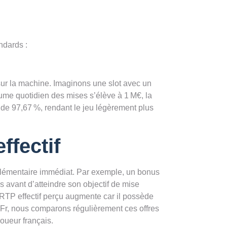
ndards :
ur la machine. Imaginons une slot avec un
lume quotidien des mises s’élève à 1 M€, la
 de 97,67 %, rendant le jeu légèrement plus
ffectif
pplémentaire immédiat. Par exemple, un bonus
s avant d’atteindre son objectif de mise
 RTP effectif perçu augmente car il possède
2.Fr, nous comparons régulièrement ces offres
joueur français.