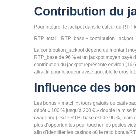
Contribution du j
Pour intégrer le jackpot dans le calcul du RTP 
RTP_total = RTP_base + contribution_jackpot
La contribution_jackpot dépend du montant moy
RTP_base de 96 % et un jackpot moyen payé de 5 
contribution du jackpot représente environ (16 
attractif pour le joueur avisé qui cible le gros lot.
Influence des bon
Les bonus « match », tours gratuits ou cash‑ba
dépôt « 100 % jusqu’à 200 € » double la mise ini
(wagering). Si le RTP_base est de 96 %, mais q
plus d’opportunités pour toucher les petites vic
afin d’identifier les casinos où le ratio bonus/R