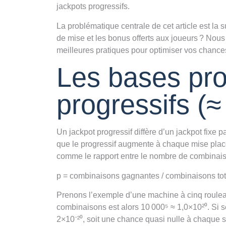
jackpots progressifs.
La problématique centrale de cet article est la 
de mise et les bonus offerts aux joueurs ? Nous 
meilleures pratiques pour optimiser vos chances 
Les bases pro
progressifs (≈
Un jackpot progressif diffère d’un jackpot fixe 
que le progressif augmente à chaque mise placé
comme le rapport entre le nombre de combinais
p = combinaisons gagnantes / combinaisons to
Prenons l’exemple d’une machine à cinq roulea
combinaisons est alors 10 000⁵ ≈ 1,0×10²⁰. Si s
2×10⁻²⁰, soit une chance quasi nulle à chaque s