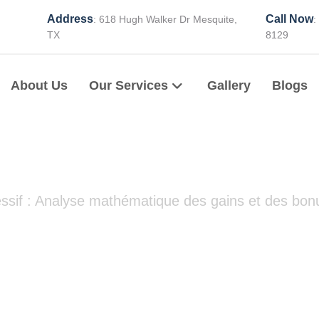
Address
Call Now
: 618 Hugh Walker Dr Mesquite,
:
TX
8129
About Us
Our Services
Gallery
Blogs
essif : Analyse mathématique des gains et des bon
ckpot progressif : An
es bonus dans les mac
ligne