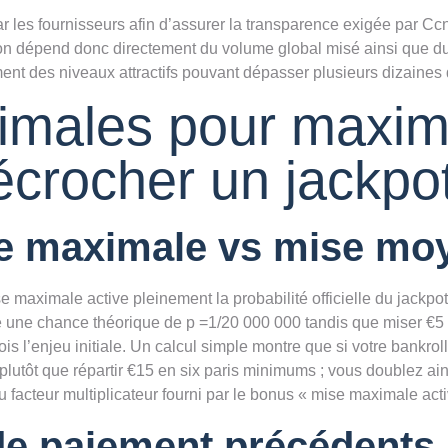
 les fournisseurs afin d’assurer la transparence exigée par Ccn
on dépend donc directement du volume global misé ainsi que du
ment des niveaux attractifs pouvant dépasser plusieurs dizaines 
timales pour maxim
crocher un jackpot
se maximale vs mise mo
ise maximale active pleinement la probabilité officielle du jackp
e une chance théorique de p =1/20 000 000 tandis que miser €5 
ois l’enjeu initiale. Un calcul simple montre que si votre bankro
 plutôt que répartir €15 en six paris minimums ; vous doublez 
 facteur multiplicateur fourni par le bonus « mise maximale acti
 de paiement précédents