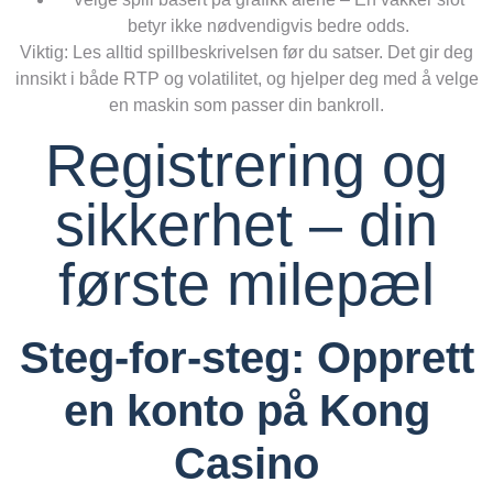
betyr ikke nødvendigvis bedre odds.
Viktig: Les alltid spillbeskrivelsen før du satser. Det gir deg
innsikt i både RTP og volatilitet, og hjelper deg med å velge
en maskin som passer din bankroll.
Registrering og
sikkerhet – din
første milepæl
Steg‑for‑steg: Opprett
en konto på Kong
Casino