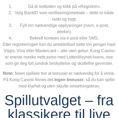
Gå til nettsiden og klikk på «Registrer».
Velg BankID som verifiseringsmetode – dette er både
raskt og trygt.
Fyll inn nødvendige opplysninger (navn, e‑post,
telefon).
Bekreft kontoen via e‑post eller SMS.
Etter registreringen kan du umiddelbart sette inn penger med
Vipps, Visa eller Mastercard – alle uten gebyr. Kong Casino
er eneste norske nettcasino med Lotteritilsynet‑lisens, noe
som gir deg full juridisk beskyttelse og skattefrie gevinster.
Note:
Noen spillere tror at bonuser er nødvendig for å vinne.
På Kong Casino finnes det
ingen bonuser
, så du kan spille
med klarhet og uten skjulte omsetningskrav.
Spillutvalget – fra
klassikere til live