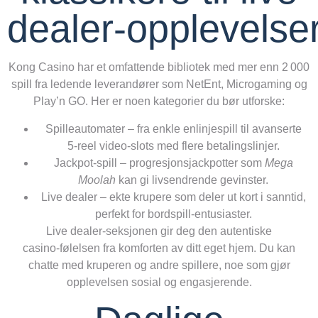
dealer‑opplevelse
Kong Casino har et omfattende bibliotek med mer enn 2 000
spill fra ledende leverandører som NetEnt, Microgaming og
Play’n GO. Her er noen kategorier du bør utforske:
Spilleautomater – fra enkle enlinjespill til avanserte
5‑reel video‑slots med flere betalingslinjer.
Jackpot‑spill – progresjonsjackpotter som
Mega
Moolah
kan gi livsendrende gevinster.
Live dealer – ekte krupere som deler ut kort i sanntid,
perfekt for bordspill‑entusiaster.
Live dealer‑seksjonen gir deg den autentiske
casino‑følelsen fra komforten av ditt eget hjem. Du kan
chatte med kruperen og andre spillere, noe som gjør
opplevelsen sosial og engasjerende.