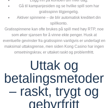
Logg inn på kontoen din hver dag.
Gå til kampanjesiden og se hvilke spill som har
gratisspinn tilgjengelig.
Aktiver spinnene – de blir automatisk kreditert din
spillkonto.
Gratisspinnene kan ofte brukes på spill med høy RTP, noe
som øker sjansen for å vinne ekte penger. Husk at
eventuelle gevinster fra gratisspinn vanligvis er underlagt en
maksimal uttaksgrense, men siden Kong Casino har ingen
omsetningskrav, er uttaket raskt og problemfritt.
Uttak og
betalingsmetoder
– raskt, trygt og
gebyrfritt