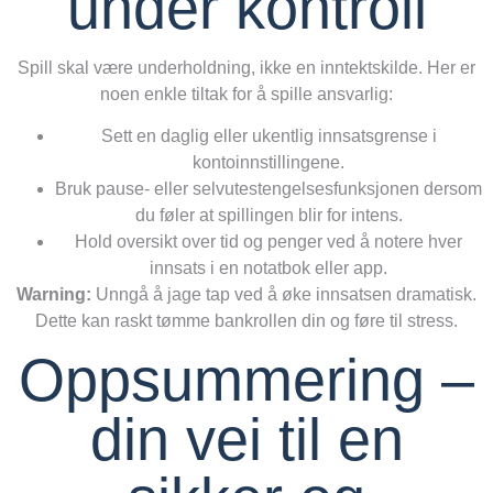
under kontroll
Spill skal være underholdning, ikke en inntektskilde. Her er
noen enkle tiltak for å spille ansvarlig:
Sett en daglig eller ukentlig innsatsgrense i
kontoinnstillingene.
Bruk pause‑ eller selvutestengelsesfunksjonen dersom
du føler at spillingen blir for intens.
Hold oversikt over tid og penger ved å notere hver
innsats i en notatbok eller app.
Warning:
Unngå å jage tap ved å øke innsatsen dramatisk.
Dette kan raskt tømme bankrollen din og føre til stress.
Oppsummering –
din vei til en