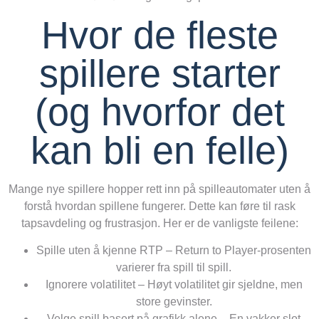
Hvor de fleste
spillere starter
(og hvorfor det
kan bli en felle)
Mange nye spillere hopper rett inn på spilleautomater uten å
forstå hvordan spillene fungerer. Dette kan føre til rask
tapsavdeling og frustrasjon. Her er de vanligste feilene:
Spille uten å kjenne RTP – Return to Player‑prosenten
varierer fra spill til spill.
Ignorere volatilitet – Høyt volatilitet gir sjeldne, men
store gevinster.
Velge spill basert på grafikk alene – En vakker slot