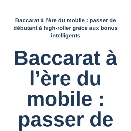
Baccarat à l’ère du mobile : passer de
débutant à high‑roller grâce aux bonus
intelligents
Baccarat à
l’ère du
mobile :
passer de