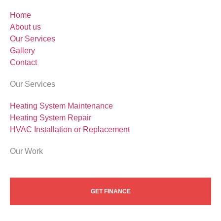
Home
About us
Our Services
Gallery
Contact
Our Services
Heating System Maintenance
Heating System Repair
HVAC Installation or Replacement
Our Work
GET FINANCE