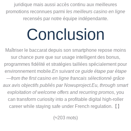
juridique mais aussi accès continu aux meilleures
promotions reconnues parmi
les meilleurs casino en ligne
recensés par notre équipe indépendante.
Conclusion
Maîtriser le baccarat depuis son smartphone repose moins
sur chance pure que sur usage intelligent des bonus,
programmes fidélité et stratégies taillées spécialement pour
environnement mobile.
En suivant ce guide étape par étape
—from the first casino en ligne francais sélectionné grâce
aux avis objectifs publiés par Nowuproject.Eu, through smart
exploitation of welcome offers and recurring promos
, you
can transform curiosity into a profitable digital high‑roller
career while staying safe under French regulation.【】
(≈203 mots)