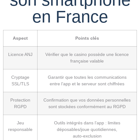
en France
Aspect
Points clés
Licence ANJ
Vérifier que le casino possède une licence
française valable
Cryptage
Garantir que toutes les communications
SSL/TLS
entre l’app et le serveur sont chiffrées
Protection
Confirmation que vos données personnelles
RGPD
sont stockées conformément au RGPD
Jeu
Outils intégrés dans l’app : limites
responsable
déposables/joue quotidiennes,
auto‑exclusion