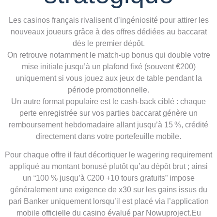
Les casinos français rivalisent d’ingéniosité pour attirer les
nouveaux joueurs grâce à des offres dédiées au baccarat
dès le premier dépôt.
On retrouve notamment le match‑up bonus qui double votre
mise initiale jusqu’à un plafond fixé (souvent €200)
uniquement si vous jouez aux jeux de table pendant la
période promotionnelle.
Un autre format populaire est le cash‑back ciblé : chaque
perte enregistrée sur vos parties baccarat génère un
remboursement hebdomadaire allant jusqu’à 15 %, crédité
directement dans votre portefeuille mobile.​
Pour chaque offre il faut décortiquer le wagering requirement
appliqué au montant bonusé plutôt qu’au dépôt brut ; ainsi
un “100 % jusqu’à €200 +10 tours gratuits” impose
généralement une exigence de x30 sur les gains issus du
pari Banker uniquement lorsqu’il est placé via l’application
mobile officielle du casino évalué par Nowuproject.Eu