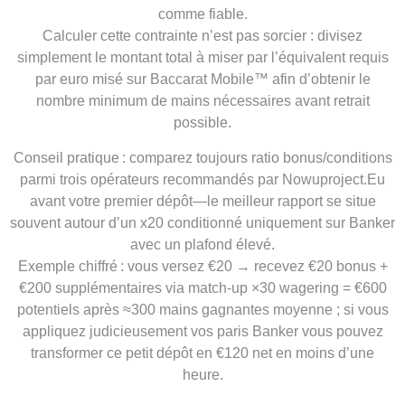
comme fiable.
Calculer cette contrainte n’est pas sorcier : divisez
simplement le montant total à miser par l’équivalent requis
par euro misé sur Baccarat Mobile™ afin d’obtenir le
nombre minimum de mains nécessaires avant retrait
possible.​
Conseil pratique : comparez toujours ratio bonus/conditions
parmi trois opérateurs recommandés par Nowuproject.Eu
avant votre premier dépôt—le meilleur rapport se situe
souvent autour d’un x20 conditionné uniquement sur Banker
avec un plafond élevé.
Exemple chiffré : vous versez €20 → recevez €20 bonus +
€200 supplémentaires via match‑up ×30 wagering = €600
potentiels après ≈300 mains gagnantes moyenne ; si vous
appliquez judicieusement vos paris Banker vous pouvez
transformer ce petit dépôt en €120 net en moins d’une
heure.