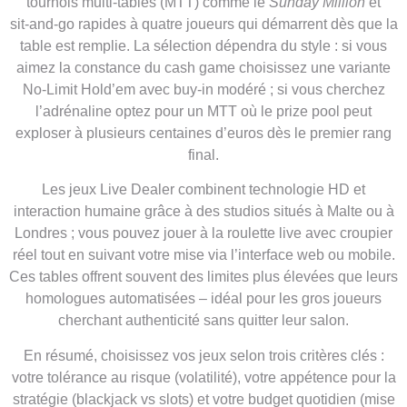
tournois multi‑tables (MTT) comme le
Sunday Million
et
sit‑and‑go rapides à quatre joueurs qui démarrent dès que la
table est remplie. La sélection dépendra du style : si vous
aimez la constance du cash game choisissez une variante
No‑Limit Hold’em avec buy‑in modéré ; si vous cherchez
l’adrénaline optez pour un MTT où le prize pool peut
exploser à plusieurs centaines d’euros dès le premier rang
final.
Les jeux Live Dealer combinent technologie HD et
interaction humaine grâce à des studios situés à Malte ou à
Londres ; vous pouvez jouer à la roulette live avec croupier
réel tout en suivant votre mise via l’interface web ou mobile.
Ces tables offrent souvent des limites plus élevées que leurs
homologues automatisées – idéal pour les gros joueurs
cherchant authenticité sans quitter leur salon.
En résumé, choisissez vos jeux selon trois critères clés :
votre tolérance au risque (volatilité), votre appétence pour la
stratégie (blackjack vs slots) et votre budget quotidien (mise