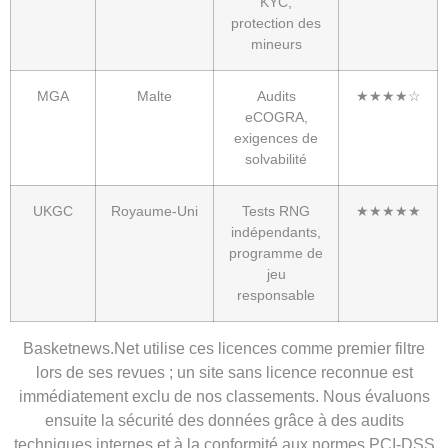
KYC,
protection des
mineurs
MGA
Malte
Audits
★★★★☆
eCOGRA,
exigences de
solvabilité
UKGC
Royaume‑Uni
Tests RNG
★★★★★
indépendants,
programme de
jeu
responsable
Basketnews.Net utilise ces licences comme premier filtre
lors de ses revues ; un site sans licence reconnue est
immédiatement exclu de nos classements. Nous évaluons
ensuite la sécurité des données grâce à des audits
techniques internes et à la conformité aux normes PCI‑DSS