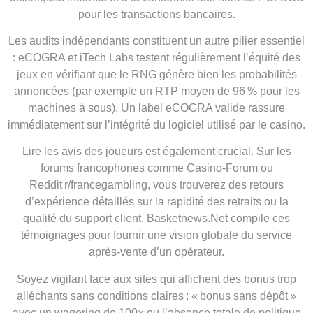
pour les transactions bancaires.
Les audits indépendants constituent un autre pilier essentiel
: eCOGRA et iTech Labs testent régulièrement l’équité des
jeux en vérifiant que le RNG génère bien les probabilités
annoncées (par exemple un RTP moyen de 96 % pour les
machines à sous). Un label eCOGRA valide rassure
immédiatement sur l’intégrité du logiciel utilisé par le casino.
Lire les avis des joueurs est également crucial. Sur les
forums francophones comme Casino‑Forum ou
Reddit r/francegambling, vous trouverez des retours
d’expérience détaillés sur la rapidité des retraits ou la
qualité du support client. Basketnews.Net compile ces
témoignages pour fournir une vision globale du service
après‑vente d’un opérateur.
Soyez vigilant face aux sites qui affichent des bonus trop
alléchants sans conditions claires : « bonus sans dépôt »
avec un wagering de 100× ou l’absence totale de politique