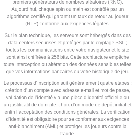
premiers générateurs de nombres aléatoires (RNG).
Aujourd’hui, chaque spin ou main est contrôlé par un
algorithme certifié qui garantit un taux de retour au joueur
(RTP) conforme aux exigences légales.
Sur le plan technique, les serveurs sont hébergés dans des
data‑centers sécurisés et protégés par le cryptage SSL ;
toutes les communications entre votre navigateur et le site
sont ainsi chiffrées à 256 bits. Cette architecture empêche
toute interception ou altération des données sensibles telles
que vos informations bancaires ou votre historique de jeu.
Le processus d’inscription suit généralement quatre étapes :
création d’un compte avec adresse e‑mail et mot de passe,
validation de l’identité via une pièce d’identité officielle ou
un justificatif de domicile, choix d’un mode de dépôt initial et
enfin l’acceptation des conditions générales. La vérification
d’identité est obligatoire pour se conformer aux exigences
anti‑blanchiment (AML) et protéger les joueurs contre la
fraude.