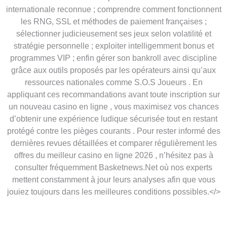
internationale reconnue ; comprendre comment fonctionnent
les RNG, SSL et méthodes de paiement françaises ;
sélectionner judicieusement ses jeux selon volatilité et
stratégie personnelle ; exploiter intelligemment bonus et
programmes VIP ; enfin gérer son bankroll avec discipline
grâce aux outils proposés par les opérateurs ainsi qu’aux
ressources nationales comme S.O.S Joueurs . En
appliquant ces recommandations avant toute inscription sur
un nouveau casino en ligne , vous maximisez vos chances
d’obtenir une expérience ludique sécurisée tout en restant
protégé contre les pièges courants . Pour rester informé des
dernières revues détaillées et comparer régulièrement les
offres du meilleur casino en ligne 2026 , n’hésitez pas à
consulter fréquemment Basketnews.Net où nos experts
mettent constamment à jour leurs analyses afin que vous
jouiez toujours dans les meilleures conditions possibles.</>