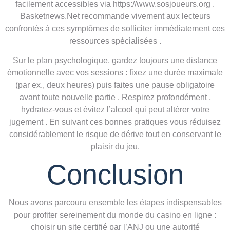
facilement accessibles via https://www.sosjoueurs.org .
Basketnews.Net recommande vivement aux lecteurs
confrontés à ces symptômes de solliciter immédiatement ces
ressources spécialisées .
Sur le plan psychologique, gardez toujours une distance
émotionnelle avec vos sessions : fixez une durée maximale
(par ex., deux heures) puis faites une pause obligatoire
avant toute nouvelle partie . Respirez profondément ,
hydratez‑vous et évitez l’alcool qui peut altérer votre
jugement . En suivant ces bonnes pratiques vous réduisez
considérablement le risque de dérive tout en conservant le
plaisir du jeu.
Conclusion
Nous avons parcouru ensemble les étapes indispensables
pour profiter sereinement du monde du casino en ligne :
choisir un site certifié par l’ANJ ou une autorité