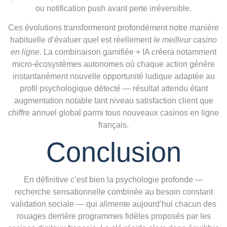
ou notification push avant perte irréversible.
Ces évolutions transformeront profondément notre manière
habituelle d’évaluer quel est réellement
le meilleur casino
en ligne
. La combinaison gamifiée + IA créera notamment
micro‑écosystèmes autonomes où chaque action génère
instantanément nouvelle opportunité ludique adaptée au
profil psychologique détecté — résultat attendu étant
augmentation notable tant niveau satisfaction client que
chiffre annuel global parmi tous nouveaux casinos en ligne
français.
Conclusion
En définitive c’est bien la psychologie profonde —
recherche sensationnelle combinée au besoin constant
validation sociale — qui alimente aujourd’hui chacun des
rouages derrière programmes fidèles proposés par les