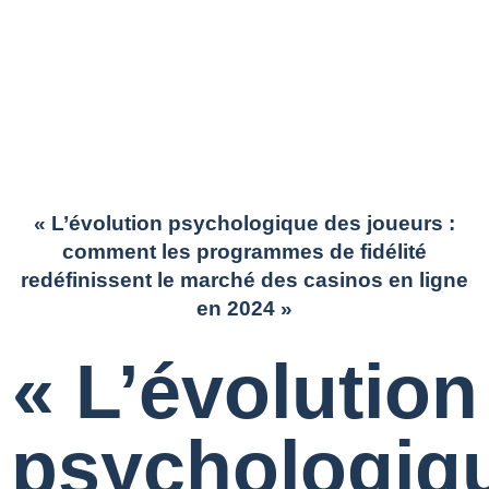
2024 »
« L’évolution psychologique des joueurs :
comment les programmes de fidélité
redéfinissent le marché des casinos en ligne
en 2024 »
« L’évolution
psychologiq