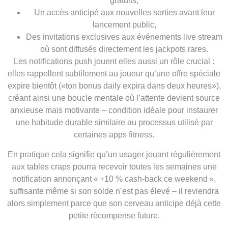
gratuits,
Un accès anticipé aux nouvelles sorties avant leur
lancement public,
Des invitations exclusives aux événements live stream
où sont diffusés directement les jackpots rares.
Les notifications push jouent elles aussi un rôle crucial :
elles rappellent subtilement au joueur qu’une offre spéciale
expire bientôt («ton bonus daily expira dans deux heures»),
créant ainsi une boucle mentale où l’attente devient source
anxieuse mais motivante – condition idéale pour instaurer
une habitude durable similaire au processus utilisé par
certaines apps fitness.
En pratique cela signifie qu’un usager jouant régulièrement
aux tables craps pourra recevoir toutes les semaines une
notification annonçant « +10 % cash‑back ce weekend »,
suffisante même si son solde n’est pas élevé – il reviendra
alors simplement parce que son cerveau anticipe déjà cette
petite récompense future.