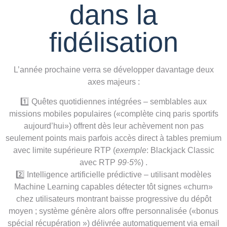
dans la
fidélisation
L’année prochaine verra se développer davantage deux
axes majeurs :
1️⃣ Quêtes quotidiennes intégrées – semblables aux
missions mobiles populaires («complète cinq paris sportifs
aujourd’hui») offrent dès leur achèvement non pas
seulement points mais parfois accès direct à tables premium
avec limite supérieure RTP (
exemple
: Blackjack Classic
avec RTP
99·5%
) .
2️⃣ Intelligence artificielle prédictive – utilisant modèles
Machine Learning capables détecter tôt signes «churn»
chez utilisateurs montrant baisse progressive du dépôt
moyen ; système génère alors offre personnalisée («bonus
spécial récupération ») délivrée automatiquement via email