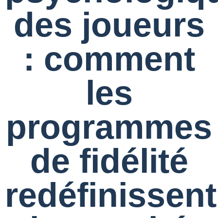
des joueurs
: comment
les
programmes
de fidélité
redéfinissent