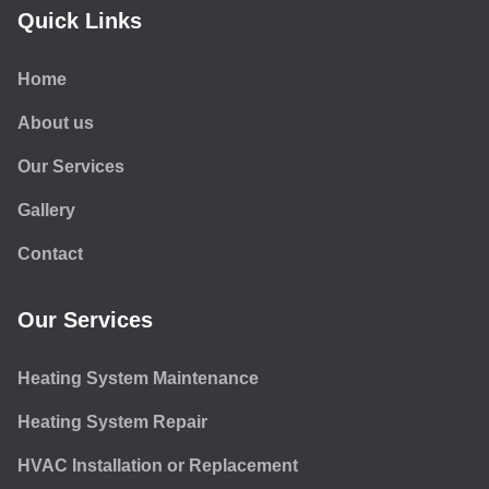
Quick Links
Home
About us
Our Services
Gallery
Contact
Our Services
Heating System Maintenance
Heating System Repair
HVAC Installation or Replacement