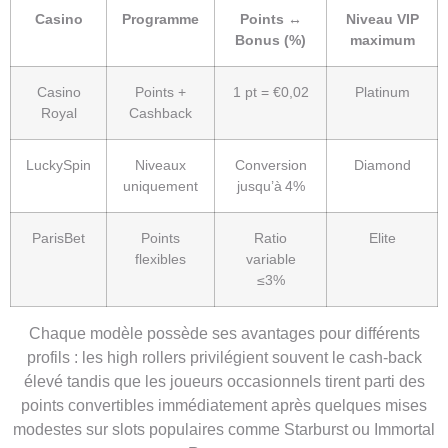
Casino
Programme
Points ↔
Niveau VIP
Bonus (%)
maximum
Casino
Points +
1 pt = €0,02
Platinum
Royal
Cashback
LuckySpin
Niveaux
Conversion
Diamond
uniquement
jusqu’à 4%
ParisBet
Points
Ratio
Elite
flexibles
variable
≤3%
Chaque modèle possède ses avantages pour différents
profils : les high rollers privilégient souvent le cash‑back
élevé tandis que les joueurs occasionnels tirent parti des
points convertibles immédiatement après quelques mises
modestes sur slots populaires comme Starburst ou Immortal