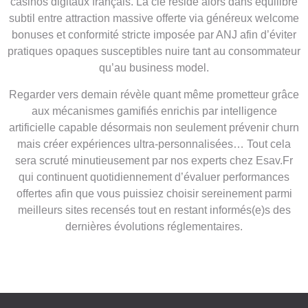
casinos digitaux français. La clé réside alors dans équilibre
subtil entre attraction massive offerte via généreux welcome
bonuses et conformité stricte imposée par ANJ afin d’éviter
pratiques opaques susceptibles nuire tant au consommateur
qu’au business model.​
Regarder vers demain révèle quant même prometteur grâce
aux mécanismes gamifiés enrichis par intelligence
artificielle capable désormais non seulement prévenir churn
mais créer expériences ultra-personnalisées… Tout cela
sera scruté minutieusement par nos experts chez Esav.Fr
qui continuent quotidiennement d’évaluer performances
offertes afin que vous puissiez choisir sereinement parmi
meilleurs sites recensés tout en restant informés(e)s des
dernières évolutions réglementaires.