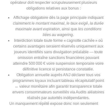
opérateur doit respecter scrupuleusement plusieurs
obligations relatives aux bonus :
Affichage obligatoire dès la page principale indiquant
clairement
le montant maximal
,
le taux exigé
,
la durée
maximale avant expiration
, ainsi que
les conditions
liées au wagering
.
Interdiction totale toute forme « cagnotte cachée » où
certains avantages seraient réservés uniquement aux
joueurs identifiés sans divulgation préalable — toute
omission entraîne sanctions financières pouvant
atteindre 500 000 € voire suspension temporaire voire
définitive licence si persistance constatée.
Obligation annuelle auprès ANJ déclarer tous vos
programmes loyaux incluant tableau récapitulatif point
↔ valeur monétaire afin garantir transparence totale
envers consommateurs surveillés via Audits aléatoires
réalisés par autorités indépendantes.
Un manquement répété expose donc non seulement