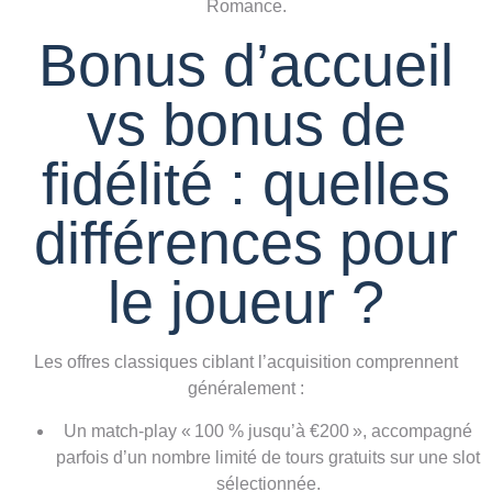
Romance.
Bonus d’accueil
vs bonus de
fidélité : quelles
différences pour
le joueur ?
Les offres classiques ciblant l’acquisition comprennent
généralement :
Un match‑play « 100 % jusqu’à €200 », accompagné
parfois d’un nombre limité de tours gratuits sur une slot
sélectionnée.