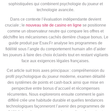
sophistiquées qui combinent psychologie du joueur et
technologie avancée.
Dans ce contexte l’évaluation indépendante devient
cruciale ; le
nouveau site de casino en ligne
se positionne
comme un observateur neutre qui compare les offres et
déchiffre les mécanismes cachés derrière chaque bonus. Le
guide produit par Esav.Fr analyse les programmes de
fidélité sous l’angle du comportement humain afin d’aider
les joueurs à faire des choix éclairés tout en restant vigilants
face aux exigences légales françaises.
Cet article suit trois axes principaux : compréhension du
profil psychologique du joueur moderne, examen détaillé
des systèmes de points et cash‑back ainsi que mise en
perspective entre bonus d’accueil et récompenses
récurrentes. Nous explorerons ensuite comment le gain
différé crée une habitude durable et quelles tendances
technologiques façonneront l’avenir des programmes de