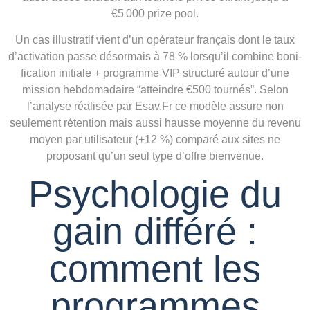
€5 000 prize pool.
Un cas illustratif vient d’un opérateur français dont le taux
d’activation passe désormais à 78 % lorsqu’il combine boni­
fication initiale + programme VIP structuré autour d’une
mission hebdomadaire “atteindre €500 tournés”. Selon
l’analyse réalisée par Esav.Fr ce modèle assure non
seulement rétention mais aussi hausse moyenne du revenu
moyen par utilisateur (+12 %) comparé aux sites ne
proposant qu’un seul type d’offre bienvenue.
Psychologie du
gain différé :
comment les
programmes