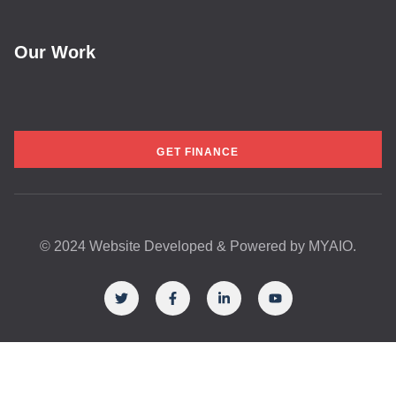
Our Work
GET FINANCE
© 2024 Website Developed & Powered by
MYAIO.