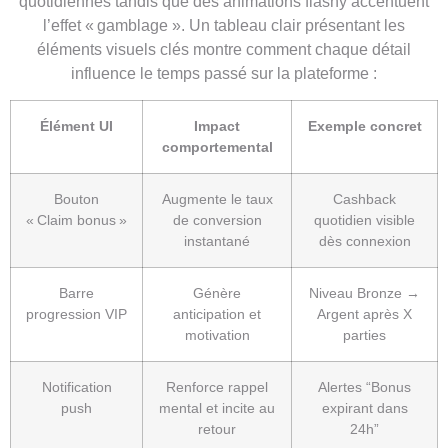
quotidiennes tandis que des animations flashy accentuent
l’effet « gamblage ». Un tableau clair présentant les
éléments visuels clés montre comment chaque détail
influence le temps passé sur la plateforme :
Élément UI
Impact
Exemple concret
comportemental
Bouton
Augmente le taux
Cashback
« Claim bonus »
de conversion
quotidien visible
instantané
dès connexion
Barre
Génère
Niveau Bronze →
progression VIP
anticipation et
Argent après X
motivation
parties
Notification
Renforce rappel
Alertes “Bonus
push
mental et incite au
expirant dans
retour
24h”