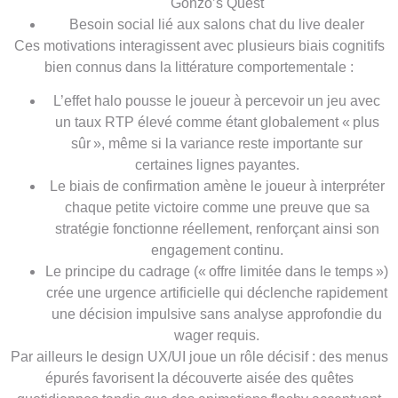
Gonzo’s Quest
Besoin social lié aux salons chat du live dealer
Ces motivations interagissent avec plusieurs biais cognitifs
bien connus dans la littérature comportementale :
L’effet halo pousse le joueur à percevoir un jeu avec
un taux RTP élevé comme étant globalement « plus
sûr », même si la variance reste importante sur
certaines lignes payantes.
Le biais de confirmation amène le joueur à interpréter
chaque petite victoire comme une preuve que sa
stratégie fonctionne réellement, renforçant ainsi son
engagement continu.
Le principe du cadrage (« offre limitée dans le temps »)
crée une urgence artificielle qui déclenche rapidement
une décision impulsive sans analyse approfondie du
wager requis.
Par ailleurs le design UX/UI joue un rôle décisif : des menus
épurés favorisent la découverte aisée des quêtes