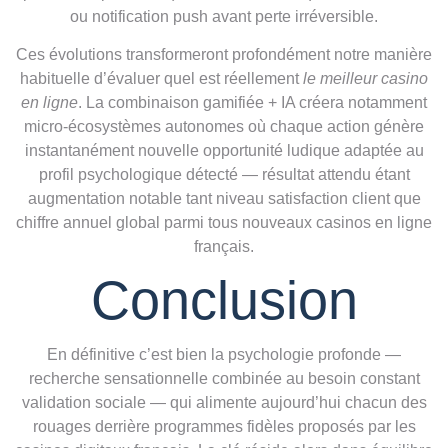
ou notification push avant perte irréversible.
Ces évolutions transformeront profondément notre manière
habituelle d’évaluer quel est réellement
le meilleur casino
en ligne
. La combinaison gamifiée + IA créera notamment
micro‑écosystèmes autonomes où chaque action génère
instantanément nouvelle opportunité ludique adaptée au
profil psychologique détecté — résultat attendu étant
augmentation notable tant niveau satisfaction client que
chiffre annuel global parmi tous nouveaux casinos en ligne
français.
Conclusion
En définitive c’est bien la psychologie profonde —
recherche sensationnelle combinée au besoin constant
validation sociale — qui alimente aujourd’hui chacun des
rouages derrière programmes fidèles proposés par les