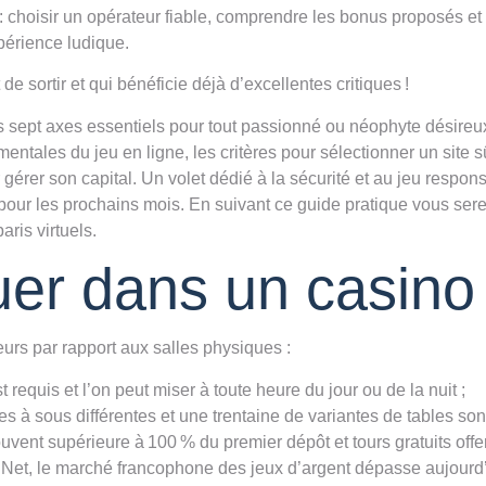
: choisir un opérateur fiable, comprendre les bonus proposés et
périence ludique.
 de sortir et qui bénéficie déjà d’excellentes critiques !
ept axes essentiels pour tout passionné ou néophyte désireux
ales du jeu en ligne, les critères pour sélectionner un site sûr
gérer son capital. Un volet dédié à la sécurité et au jeu respo
our les prochains mois. En suivant ce guide pratique vous sere
aris virtuels.
uer dans un casino
eurs par rapport aux salles physiques :
requis et l’on peut miser à toute heure du jour ou de la nuit ;
nes à sous différentes et une trentaine de variantes de tables so
vent supérieure à 100 % du premier dépôt et tours gratuits offert
.Net, le marché francophone des jeux d’argent dépasse aujourd’h