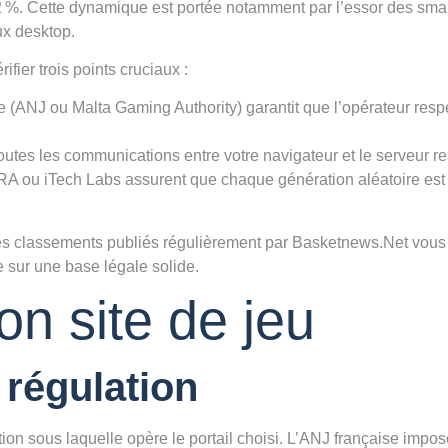
 %. Cette dynamique est portée notamment par l’essor des sma
ux desktop.
rifier trois points cruciaux :
e (ANJ ou Malta Gaming Authority) garantit que l’opérateur respe
toutes les communications entre votre navigateur et le serveur res
RA ou iTech Labs assurent que chaque génération aléatoire es
des classements publiés régulièrement par Basketnews.Net vous
sur une base légale solide.
bon site de jeu
a régulation
ction sous laquelle opère le portail choisi. L’ANJ française impose