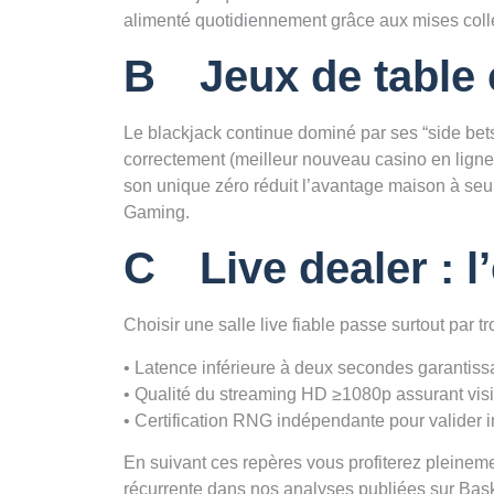
alimenté quotidiennement grâce aux mises colle
B Jeux de table 
Le blackjack continue dominé par ses “side be
correctement (meilleur nouveau casino en ligne
son unique zéro réduit l’avantage maison à se
Gaming.
C Live dealer : l
Choisir une salle live fiable passe surtout par t
• Latence inférieure à deux secondes garantissa
• Qualité du streaming HD ≥1080p assurant visibi
• Certification RNG indépendante pour valider i
En suivant ces repères vous profiterez pleinem
récurrente dans nos analyses publiées sur Bas