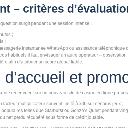
ent – critères d’évaluatio
 question surgit pendant une session intense :
nutes ;
is ;
, messagerie instantanée WhatsApp ou assistance téléphonique d
rds habituels il faut envisager un autre opérateur – observatio
e afin d’attribuer un score global fiable.
s d’accueil et prom
nté récemment sur un nouveau site de casino en ligne proposen
facteur multiplicateur souvent limité à x30 sur certains jeux ;
s populaires telles que Starburst ou Gonzo’s Quest pendant vingt
 du net perdu récupéré sous forme de crédit jouable.