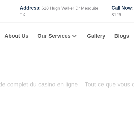
Address
Call Now
: 618 Hugh Walker Dr Mesquite,
:
TX
8129
About Us
Our Services
Gallery
Blogs
de complet du casino en ligne – Tout ce que vous 
du casino en ligne – 
devez savoir