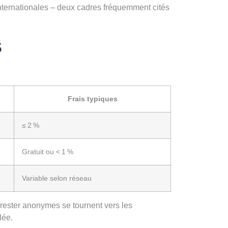
internationales – deux cadres fréquemment cités
s
Frais typiques
≤ 2 %
Gratuit ou < 1 %
Variable selon réseau
t rester anonymes se tournent vers les
lée.