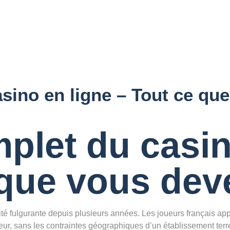
sino en ligne – Tout ce qu
plet du casin
 que vous dev
ité fulgurante depuis plusieurs années. Les joueurs français app
teur, sans les contraintes géographiques d’un établissement ter