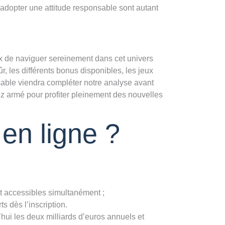
 adopter une attitude responsable sont autant
 de naviguer sereinement dans cet univers
, les différents bonus disponibles, les jeux
nsable viendra compléter notre analyse avant
z armé pour profiter pleinement des nouvelles
 en ligne ?
nt accessibles simultanément ;
s dès l’inscription.
ui les deux milliards d’euros annuels et