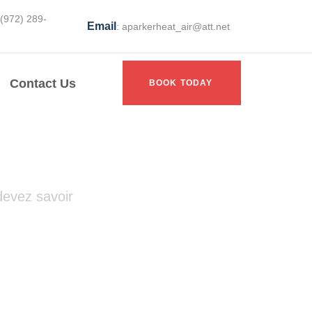
 (972) 289-
Email
: aparkerheat_air@att.net
Contact Us
BOOK TODAY
devez savoir
Tout ce que vous