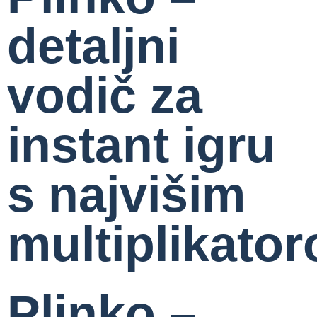
detaljni
vodič za
instant igru
s najvišim
multiplikato
Plinko –