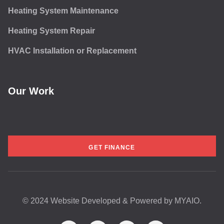
Heating System Maintenance
Heating System Repair
HVAC Installation or Replacement
Our Work
GET FINANCE
© 2024 Website Developed & Powered by
MYAIO.