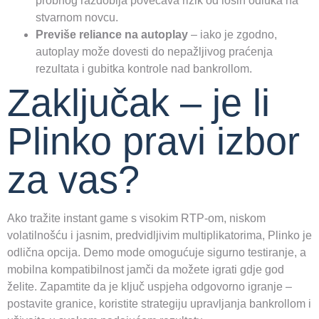
probnog razdoblja povećava rizik od loših odluka na
stvarnom novcu.
Previše reliance na autoplay
– iako je zgodno,
autoplay može dovesti do nepažljivog praćenja
rezultata i gubitka kontrole nad bankrollom.
Zaključak – je li
Plinko pravi izbor
za vas?
Ako tražite instant game s visokim RTP‑om, niskom
volatilnošću i jasnim, predvidljivim multiplikatorima, Plinko je
odlična opcija. Demo mode omogućuje sigurno testiranje, a
mobilna kompatibilnost jamči da možete igrati gdje god
želite. Zapamtite da je ključ uspjeha odgovorno igranje –
postavite granice, koristite strategiju upravljanja bankrollom i