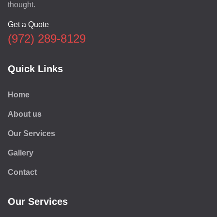
thought.
Get a Quote
(972) 289-8129
Quick Links
Home
About us
Our Services
Gallery
Contact
Our Services