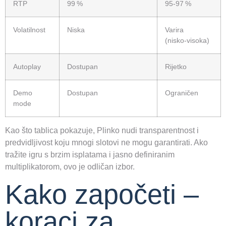
RTP
99 %
95‑97 %
Volatilnost
Niska
Varira
(nisko‑visoka)
Autoplay
Dostupan
Rijetko
Demo
Dostupan
Ograničen
mode
Kao što tablica pokazuje, Plinko nudi transparentnost i
predvidljivost koju mnogi slotovi ne mogu garantirati. Ako
tražite igru s brzim isplatama i jasno definiranim
multiplikatorom, ovo je odličan izbor.
Kako započeti –
koraci za