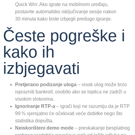
Quick Win: Ako igrate na mobilnom uređaju,
postavite automatsko isključivanje sesije nakon
30 minuta kako biste izbjegli predugo igranje.
Česte pogreške i
kako ih
izbjegavati
Pretjerano podizanje uloga
– visok ulog može brzo
isprazniti bankroll, osobito ako se loptica ne zadrži u
visokim slotovima.
Ignoriranje RTP‑a
– igrači koji ne razumiju da je RTP
99 % vjerojatno će očekivati veće dobitke nego što
statistika dopušta.
Neiskorišteni demo mode
– preskakanje besplatnog