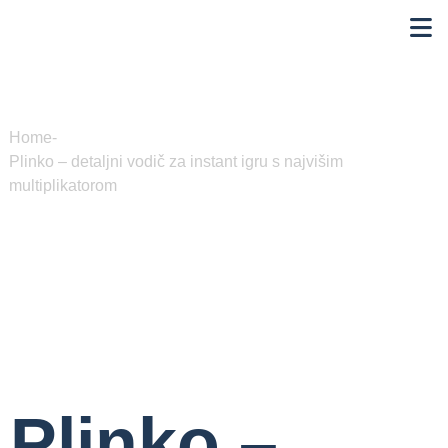
Home
-
Plinko – detaljni vodič za instant igru s najvišim
multiplikatorom
Plinko – detaljni vodič za
instant igru s najvišim
multiplikatorom
Plinko –