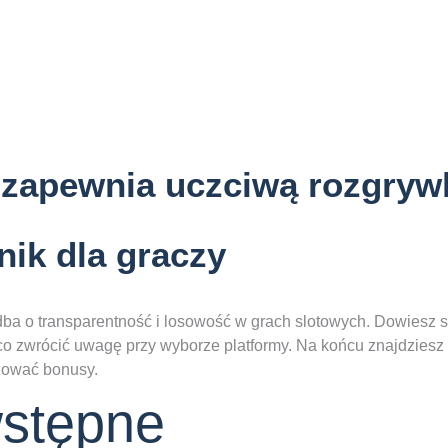
 zapewnia uczciwą rozgrywk
ik dla graczy
dba o transparentność i losowość w grach slotowych. Dowiesz s
a co zwrócić uwagę przy wyborze platformy. Na końcu znajdzies
zować bonusy.
stępne