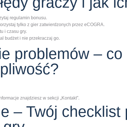
ędy graczy i jak i
ytaj regulamin bonusu.
orzystaj tylko z gier zatwierdzonych przez eCOGRA.
u i czasu gry.
l budżet i nie przekraczaj go.
e problemów – co z
tpliwość?
formacje znajdziesz w sekcji „Kontakt”.
 – Twój checklist 
 gry