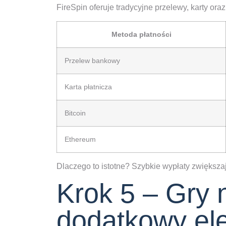
FireSpin oferuje tradycyjne przelewy, karty or
Metoda płatności
Przelew bankowy
Karta płatnicza
Bitcoin
Ethereum
Dlaczego to istotne? Szybkie wypłaty zwiększaj
Krok 5 – Gry 
dodatkowy el