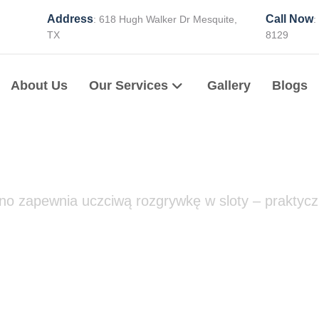
Address
Call Now
: 618 Hugh Walker Dr Mesquite,
:
TX
8129
About Us
Our Services
Gallery
Blogs
ino zapewnia uczciwą rozgrywkę w sloty – praktyc
ino zapewnia uczciwą 
tyczny przewodnik dla