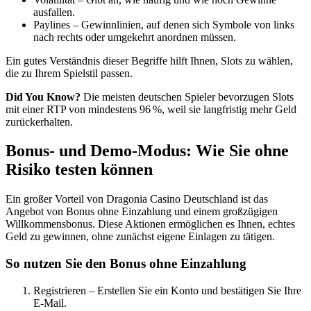
ausfallen.
Paylines – Gewinnlinien, auf denen sich Symbole von links
nach rechts oder umgekehrt anordnen müssen.
Ein gutes Verständnis dieser Begriffe hilft Ihnen, Slots zu wählen,
die zu Ihrem Spielstil passen.
Did You Know?
Die meisten deutschen Spieler bevorzugen Slots
mit einer RTP von mindestens 96 %, weil sie langfristig mehr Geld
zurückerhalten.
Bonus‑ und Demo‑Modus: Wie Sie ohne
Risiko testen können
Ein großer Vorteil von Dragonia Casino Deutschland ist das
Angebot von Bonus ohne Einzahlung und einem großzügigen
Willkommensbonus. Diese Aktionen ermöglichen es Ihnen, echtes
Geld zu gewinnen, ohne zunächst eigene Einlagen zu tätigen.
So nutzen Sie den Bonus ohne Einzahlung
Registrieren – Erstellen Sie ein Konto und bestätigen Sie Ihre
E‑Mail.