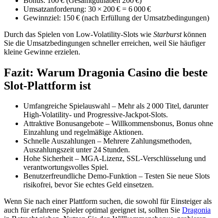
Bonus: 100 € (Gesamtguthaben 200 €)
Umsatzanforderung: 30 × 200 € = 6 000 €
Gewinnziel: 150 € (nach Erfüllung der Umsatzbedingungen)
Durch das Spielen von Low‑Volatility‑Slots wie
Starburst
können
Sie die Umsatzbedingungen schneller erreichen, weil Sie häufiger
kleine Gewinne erzielen.
Fazit: Warum Dragonia Casino die beste
Slot‑Plattform ist
Umfangreiche Spielauswahl – Mehr als 2 000 Titel, darunter
High‑Volatility‑ und Progressive‑Jackpot‑Slots.
Attraktive Bonusangebote – Willkommensbonus, Bonus ohne
Einzahlung und regelmäßige Aktionen.
Schnelle Auszahlungen – Mehrere Zahlungsmethoden,
Auszahlungszeit unter 24 Stunden.
Hohe Sicherheit – MGA‑Lizenz, SSL‑Verschlüsselung und
verantwortungsvolles Spiel.
Benutzerfreundliche Demo‑Funktion – Testen Sie neue Slots
risikofrei, bevor Sie echtes Geld einsetzen.
Wenn Sie nach einer Plattform suchen, die sowohl für Einsteiger als
auch für erfahrene Spieler optimal geeignet ist, sollten Sie
Dragonia