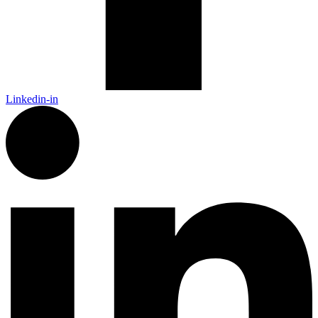
Linkedin-in