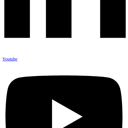
Youtube