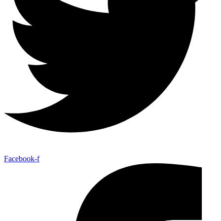
Facebook-f