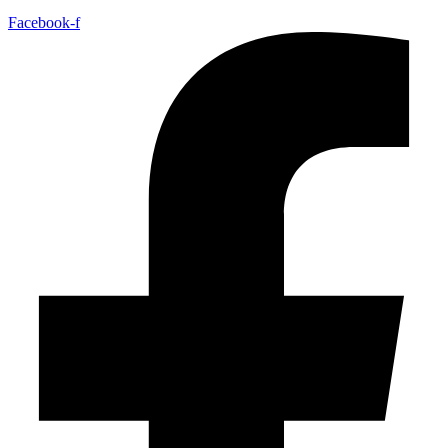
Facebook-f