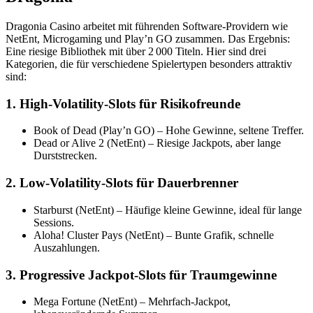
Dragonia Casino arbeitet mit führenden Software‑Providern wie
NetEnt, Microgaming und Play’n GO zusammen. Das Ergebnis:
Eine riesige Bibliothek mit über 2 000 Titeln. Hier sind drei
Kategorien, die für verschiedene Spielertypen besonders attraktiv
sind:
1. High‑Volatility‑Slots für Risikofreunde
Book of Dead (Play’n GO) – Hohe Gewinne, seltene Treffer.
Dead or Alive 2 (NetEnt) – Riesige Jackpots, aber lange
Durststrecken.
2. Low‑Volatility‑Slots für Dauerbrenner
Starburst (NetEnt) – Häufige kleine Gewinne, ideal für lange
Sessions.
Aloha! Cluster Pays (NetEnt) – Bunte Grafik, schnelle
Auszahlungen.
3. Progressive Jackpot‑Slots für Traumgewinne
Mega Fortune (NetEnt) – Mehrfach‑Jackpot,