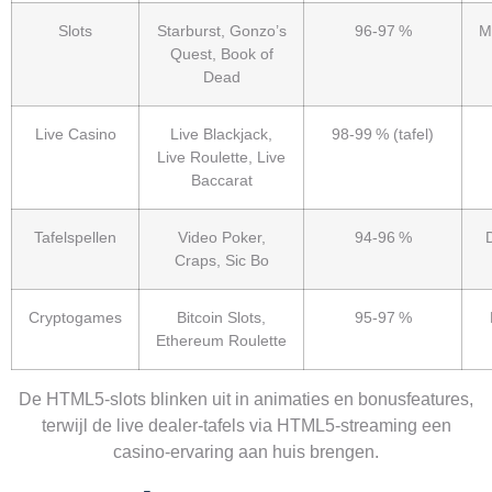
Slots
Starburst, Gonzo’s
96‑97 %
M
Quest, Book of
Dead
Live Casino
Live Blackjack,
98‑99 % (tafel)
Live Roulette, Live
Baccarat
Tafelspellen
Video Poker,
94‑96 %
D
Craps, Sic Bo
Cryptogames
Bitcoin Slots,
95‑97 %
Ethereum Roulette
De HTML5‑slots blinken uit in animaties en bonusfeatures,
terwijl de live dealer‑tafels via HTML5‑streaming een
casino‑ervaring aan huis brengen.