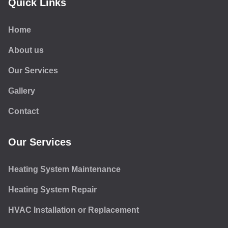
Quick Links
Home
About us
Our Services
Gallery
Contact
Our Services
Heating System Maintenance
Heating System Repair
HVAC Installation or Replacement