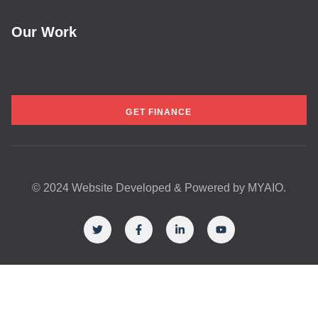
Our Work
GET FINANCE
© 2024 Website Developed & Powered by
MYAIO.