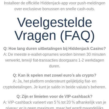
Installeer de officiële Hiddenjack‑app voor push‑meldingen
over exclusieve bonussen en snelle cash‑outs.
Veelgestelde
Vragen (FAQ)
Q: Hoe lang duren uitbetalingen bij Hiddenjack Casino?
A: De meeste e‑wallet‑opnames worden binnen 30 minuten
verwerkt, terwijl fiat‑transacties doorgaans 1‑2 werkdagen
duren.
Q: Kan ik spelen met zowel euro’s als crypto?
A: Ja, het platform ondersteunt gelijktijdig fiat‑ en
cryptobetalingen. Je kunt je saldo in beide valuta’s beheren.
Q: Zijn er limieten voor de VIP‑cashback?
A: VIP‑cashback varieert van 5 % tot 20 % afhankelijk van je
niveau; er is geen maximum, maar het wordt maandelijks