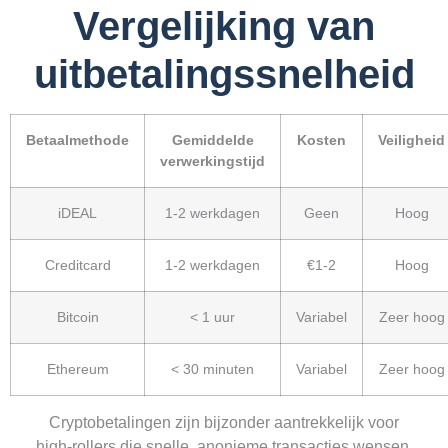
Vergelijking van
uitbetalingssnelheid
Betaalmethode
Gemiddelde
Kosten
Veiligheid
verwerkingstijd
iDEAL
1‑2 werkdagen
Geen
Hoog
Creditcard
1‑2 werkdagen
€1‑2
Hoog
Bitcoin
< 1 uur
Variabel
Zeer hoog
Ethereum
< 30 minuten
Variabel
Zeer hoog
Cryptobetalingen zijn bijzonder aantrekkelijk voor
high‑rollers die snelle, anonieme transacties wensen.