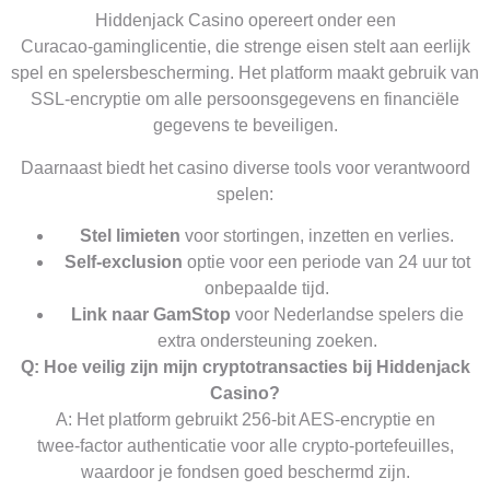
Hiddenjack Casino opereert onder een
Curacao‑gaminglicentie, die strenge eisen stelt aan eerlijk
spel en spelersbescherming. Het platform maakt gebruik van
SSL‑encryptie om alle persoonsgegevens en financiële
gegevens te beveiligen.
Daarnaast biedt het casino diverse tools voor verantwoord
spelen:
Stel limieten
voor stortingen, inzetten en verlies.
Self‑exclusion
optie voor een periode van 24 uur tot
onbepaalde tijd.
Link naar GamStop
voor Nederlandse spelers die
extra ondersteuning zoeken.
Q: Hoe veilig zijn mijn cryptotransacties bij Hiddenjack
Casino?
A: Het platform gebruikt 256‑bit AES‑encryptie en
twee‑factor authenticatie voor alle crypto‑portefeuilles,
waardoor je fondsen goed beschermd zijn.