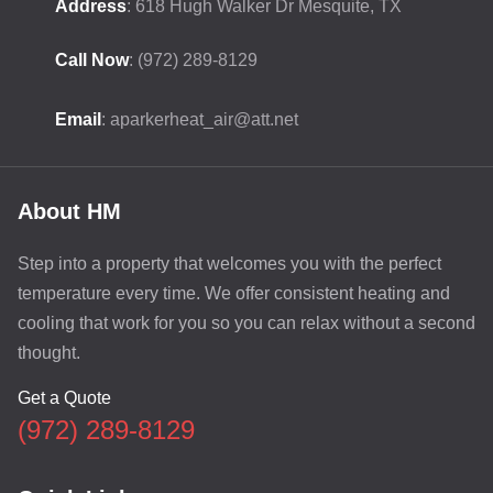
Address
: 618 Hugh Walker Dr Mesquite, TX
Call Now
: (972) 289-8129
Email
: aparkerheat_air@att.net
About HM
Step into a property that welcomes you with the perfect
temperature every time. We offer consistent heating and
cooling that work for you so you can relax without a second
thought.
Get a Quote
(972) 289-8129