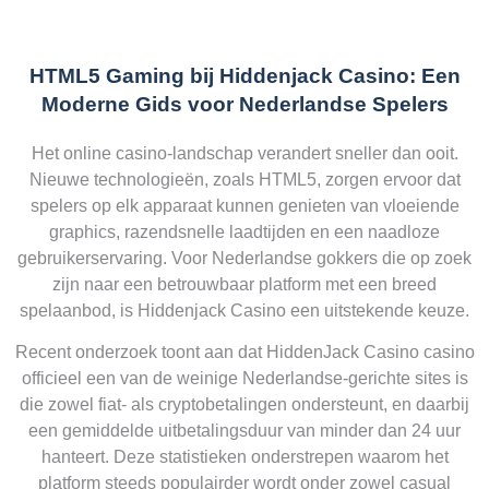
HTML5 Gaming bij Hiddenjack Casino: Een
Moderne Gids voor Nederlandse Spelers
Het online casino‑landschap verandert sneller dan ooit.
Nieuwe technologieën, zoals HTML5, zorgen ervoor dat
spelers op elk apparaat kunnen genieten van vloeiende
graphics, razendsnelle laadtijden en een naadloze
gebruikerservaring. Voor Nederlandse gokkers die op zoek
zijn naar een betrouwbaar platform met een breed
spelaanbod, is Hiddenjack Casino een uitstekende keuze.
Recent onderzoek toont aan dat HiddenJack Casino casino
officieel een van de weinige Nederlandse‑gerichte sites is
die zowel fiat‑ als cryptobetalingen ondersteunt, en daarbij
een gemiddelde uitbetalingsduur van minder dan 24 uur
hanteert. Deze statistieken onderstrepen waarom het
platform steeds populairder wordt onder zowel casual