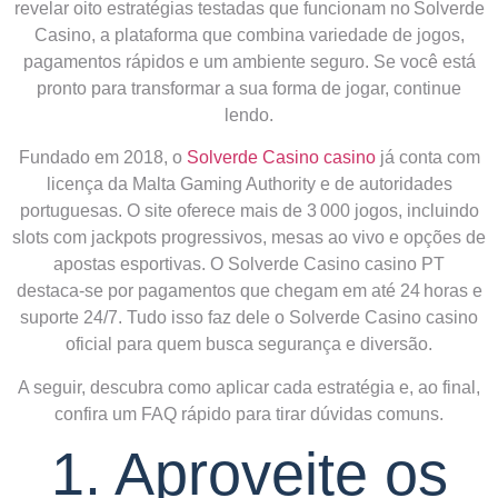
revelar oito estratégias testadas que funcionam no Solverde
Casino, a plataforma que combina variedade de jogos,
pagamentos rápidos e um ambiente seguro. Se você está
pronto para transformar a sua forma de jogar, continue
lendo.
Fundado em 2018, o
Solverde Casino casino
já conta com
licença da Malta Gaming Authority e de autoridades
portuguesas. O site oferece mais de 3 000 jogos, incluindo
slots com jackpots progressivos, mesas ao vivo e opções de
apostas esportivas. O Solverde Casino casino PT
destaca‑se por pagamentos que chegam em até 24 horas e
suporte 24/7. Tudo isso faz dele o Solverde Casino casino
oficial para quem busca segurança e diversão.
A seguir, descubra como aplicar cada estratégia e, ao final,
confira um FAQ rápido para tirar dúvidas comuns.
1. Aproveite os