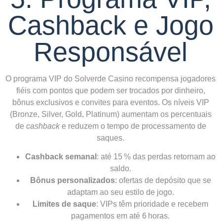
Cashback e Jogo
Responsável
O programa VIP do Solverde Casino recompensa jogadores
fiéis com pontos que podem ser trocados por dinheiro,
bônus exclusivos e convites para eventos. Os níveis VIP
(Bronze, Silver, Gold, Platinum) aumentam os percentuais
de
cashback
e reduzem o tempo de processamento de
saques.
Cashback semanal
: até 15 % das perdas retornam ao
saldo.
Bônus personalizados
: ofertas de depósito que se
adaptam ao seu estilo de jogo.
Limites de saque
: VIPs têm prioridade e recebem
pagamentos em até 6 horas.