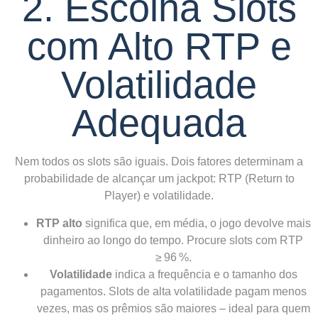
2. Escolha Slots
com Alto RTP e
Volatilidade
Adequada
Nem todos os slots são iguais. Dois fatores determinam a
probabilidade de alcançar um jackpot: RTP (Return to
Player) e volatilidade.
RTP alto
significa que, em média, o jogo devolve mais
dinheiro ao longo do tempo. Procure slots com RTP
≥ 96 %.
Volatilidade
indica a frequência e o tamanho dos
pagamentos. Slots de alta volatilidade pagam menos
vezes, mas os prêmios são maiores – ideal para quem