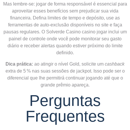
Mas lembre‑se: jogar de forma responsável é essencial para
aproveitar esses benefícios sem prejudicar sua vida
financeira. Defina limites de tempo e depósito, use as
ferramentas de auto‑exclusão disponíveis no site e faça
pausas regulares. O Solverde Casino casino jogar inclui um
painel de controle onde você pode monitorar seu gasto
diário e receber alertas quando estiver próximo do limite
definido.
Dica prática:
ao atingir o nível Gold, solicite um
cashback
extra de 5 % nas suas sessões de jackpot. Isso pode ser o
diferencial que lhe permitirá continuar jogando até que o
grande prêmio apareça.
Perguntas
Frequentes