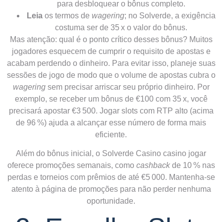
para desbloquear o bônus completo.
Leia
os termos de
wagering
; no Solverde, a exigência
costuma ser de 35 x o valor do bônus.
Mas atenção: qual é o ponto crítico desses bônus? Muitos
jogadores esquecem de cumprir o requisito de apostas e
acabam perdendo o dinheiro. Para evitar isso, planeje suas
sessões de jogo de modo que o volume de apostas cubra o
wagering
sem precisar arriscar seu próprio dinheiro. Por
exemplo, se receber um bônus de €100 com 35 x, você
precisará apostar €3 500. Jogar slots com RTP alto (acima
de 96 %) ajuda a alcançar esse número de forma mais
eficiente.
Além do bônus inicial, o Solverde Casino casino jogar
oferece promoções semanais, como
cashback
de 10 % nas
perdas e torneios com prêmios de até €5 000. Mantenha‑se
atento à página de promoções para não perder nenhuma
oportunidade.