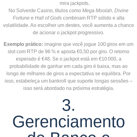
mira jackpots.
No Solverde Casino, títulos como
Mega Moolah
,
Divine
Fortune
e
Hall of Gods
combinam RTP sólido e alta
volatilidade. Ao escolher um destes, você aumenta a chance
de acionar o jackpot progressivo.
Exemplo prático:
imagine que você jogue 100 giros em um
slot com RTP de 96 % e aposta €0,50 por giro. O retorno
esperado é €48. Se o jackpot está em €10 000, a
probabilidade de ganhar em cada giro é baixa, mas ao
longo de milhares de giros a expectativa se equilibra. Por
isso, estabeleça um bankroll que suporte longas sessões –
isso será abordado na próxima estratégia.
3.
Gerenciamento