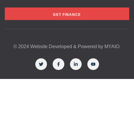
GET FINANCE
© 2024 Website Developed & Powered by
MYAIO.