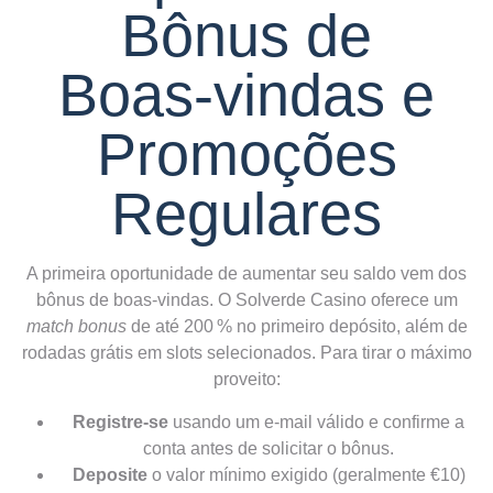
Bônus de
Boas‑vindas e
Promoções
Regulares
A primeira oportunidade de aumentar seu saldo vem dos
bônus de boas‑vindas. O Solverde Casino oferece um
match bonus
de até 200 % no primeiro depósito, além de
rodadas grátis em slots selecionados. Para tirar o máximo
proveito:
Registre‑se
usando um e‑mail válido e confirme a
conta antes de solicitar o bônus.
Deposite
o valor mínimo exigido (geralmente €10)