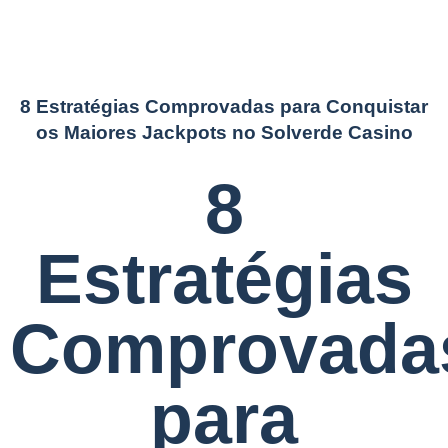
8 Estratégias Comprovadas para Conquistar
os Maiores Jackpots no Solverde Casino
8
Estratégias
Comprovada
para