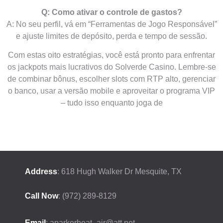
Q: Como ativar o controle de gastos?
A: No seu perfil, vá em “Ferramentas de Jogo Responsável”
e ajuste limites de depósito, perda e tempo de sessão.
Com estas oito estratégias, você está pronto para enfrentar
os jackpots mais lucrativos do Solverde Casino. Lembre‑se
de combinar bônus, escolher slots com RTP alto, gerenciar
o banco, usar a versão mobile e aproveitar o programa VIP
– tudo isso enquanto joga de
Address
: 618 Hugh Walker Dr Mesquite, TX
Call Now
: (972) 289-8129
Email
: aparkerheat_air@att.net