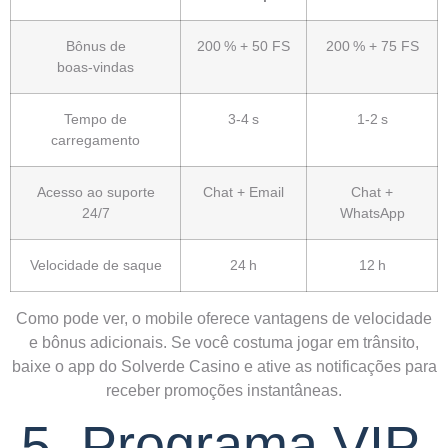
Bônus de
200 % + 50 FS
200 % + 75 FS
boas‑vindas
Tempo de
3‑4 s
1‑2 s
carregamento
Acesso ao suporte
Chat + Email
Chat +
24/7
WhatsApp
Velocidade de saque
24 h
12 h
Como pode ver, o mobile oferece vantagens de velocidade
e bônus adicionais. Se você costuma jogar em trânsito,
baixe o app do Solverde Casino e ative as notificações para
receber promoções instantâneas.
5. Programa VIP,