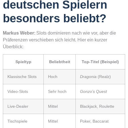
deutschen Spielern
besonders beliebt?
Markus Weber:
Slots dominieren nach wie vor, aber die
Präferenzen verschieben sich leicht. Hier ein kurzer
Überblick:
Spieltyp
Beliebtheit
Top‑Titel (Beispiel)
Klassische Slots
Hoch
Dragonia
(Realz)
Video‑Slots
Sehr hoch
Gonzo’s Quest
Live‑Dealer
Mittel
Blackjack, Roulette
Tischspiele
Mittel
Poker, Baccarat