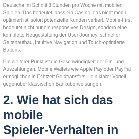
Deutsche im Schnitt 3 Stunden pro Woche mit mobilen
Spielen. Das bedeutet, dass ein Casino, das nicht mobil
optimiert ist, sofort potenzielle Kunden verliert. Mobile‑First
bedeutet nicht nur ein responsives Design, sondern eine
komplette Neugestaltung der User‑Journey: schneller
Seitenaufbau, intuitive Navigation und Touch‑optimierte
Buttons.
Ein weiterer Punkt ist die Geschwindigkeit der Ein- und
Auszahlungen. Mobile Wallets wie Apple Pay oder PayPal
ermöglichen in Echtzeit Geldtransfers – ein klarer Vorteil
gegenüber klassischen Banküberweisungen.
2. Wie hat sich das
mobile
Spieler‑Verhalten in