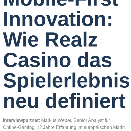
Innovation:
Wie Realz
Casino das
Spielerlebnis
neu definiert
Interviewpartner:
Markus Weber, Senior Analyst für
Online‑Gaming, 12 Jahre Erfahrung im europäischen Markt,