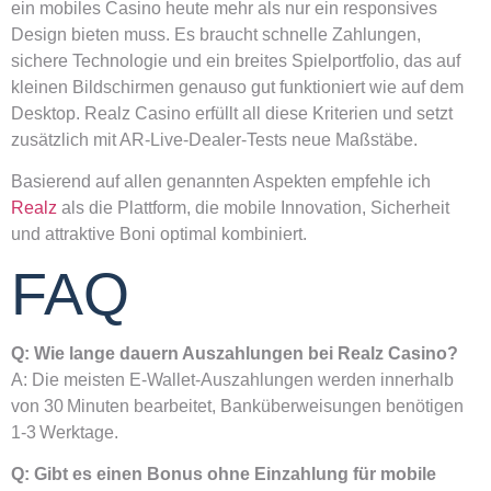
ein mobiles Casino heute mehr als nur ein responsives
Design bieten muss. Es braucht schnelle Zahlungen,
sichere Technologie und ein breites Spielportfolio, das auf
kleinen Bildschirmen genauso gut funktioniert wie auf dem
Desktop. Realz Casino erfüllt all diese Kriterien und setzt
zusätzlich mit AR‑Live‑Dealer‑Tests neue Maßstäbe.
Basierend auf allen genannten Aspekten empfehle ich
Realz
als die Plattform, die mobile Innovation, Sicherheit
und attraktive Boni optimal kombiniert.
FAQ
Q: Wie lange dauern Auszahlungen bei Realz Casino?
A: Die meisten E‑Wallet‑Auszahlungen werden innerhalb
von 30 Minuten bearbeitet, Banküberweisungen benötigen
1‑3 Werktage.
Q: Gibt es einen Bonus ohne Einzahlung für mobile