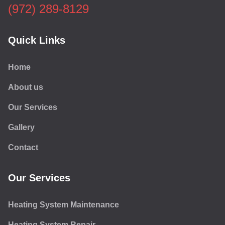
(972) 289-8129
Quick Links
Home
About us
Our Services
Gallery
Contact
Our Services
Heating System Maintenance
Heating System Repair