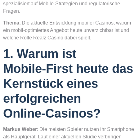
spezialisiert auf Mobile‑Strategien und regulatorische
Fragen.
Thema:
Die aktuelle Entwicklung mobiler Casinos, warum
ein mobil‑optimiertes Angebot heute unverzichtbar ist und
welche Rolle Realz Casino dabei spielt.
1. Warum ist
Mobile‑First heute das
Kernstück eines
erfolgreichen
Online‑Casinos?
Markus Weber:
Die meisten Spieler nutzen ihr Smartphone
als Hauptgerät. Laut einer aktuellen Studie verbringen