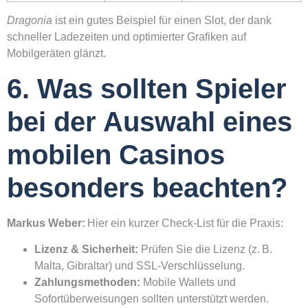
Dragonia
ist ein gutes Beispiel für einen Slot, der dank
schneller Ladezeiten und optimierter Grafiken auf
Mobilgeräten glänzt.
6. Was sollten Spieler
bei der Auswahl eines
mobilen Casinos
besonders beachten?
Markus Weber:
Hier ein kurzer Check‑List für die Praxis:
Lizenz & Sicherheit:
Prüfen Sie die Lizenz (z. B.
Malta, Gibraltar) und SSL‑Verschlüsselung.
Zahlungsmethoden:
Mobile Wallets und
Sofortüberweisungen sollten unterstützt werden.