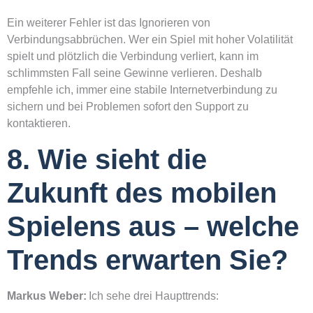
Ein weiterer Fehler ist das Ignorieren von
Verbindungsabbrüchen. Wer ein Spiel mit hoher Volatilität
spielt und plötzlich die Verbindung verliert, kann im
schlimmsten Fall seine Gewinne verlieren. Deshalb
empfehle ich, immer eine stabile Internetverbindung zu
sichern und bei Problemen sofort den Support zu
kontaktieren.
8. Wie sieht die
Zukunft des mobilen
Spielens aus – welche
Trends erwarten Sie?
Markus Weber:
Ich sehe drei Haupttrends: