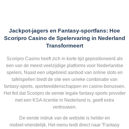
Jackpot‑jagers en Fantasy‑sportfans: Hoe
Scoripro Casino de Spelervaring in Nederland
Transformeert
Scoripro Casino heeft zich in korte tijd gepositioneerd als
een van de meest veelzijdige platforms voor Nederlandse
spelers. Naast een uitgebreid aanbod van online slots en
tafelspellen biedt de site een unieke combinatie van
fantasy‑sports, sportweddenschappen en casino‑bonussen.
Het feit dat Scoripro de eerste legale fantasy‑sports provider
met een KSA‑licentie in Nederland is, geeft extra
vertrouwen.
De eerste indruk van de website is helder en
mobiel‑vriendelijk. Het menu leidt direct naar “Fantasy