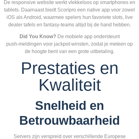
De responsive website werkt vlekkeloos op smartphones en
tablets. Daarnaast biedt Scoripro een native app voor zowel
iOS als Android, waarmee spelers hun favoriete slots, live
dealer tafels en fantasy‑teams altijd bij de hand hebben.
Did You Know?
De mobiele app ondersteunt
push‑meldingen voor jackpot‑winsten, zodat je meteen op
de hoogte bent van een grote uitbetaling.
Prestaties en
Kwaliteit
Snelheid en
Betrouwbaarheid
Servers zijn verspreid over verschillende Europese