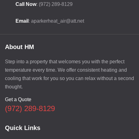
Call Now
: (972) 289-8129
Email
: aparkerheat_air@att.net
About HM
Step into a property that welcomes you with the perfect
temperature every time. We offer consistent heating and
cooling that work for you so you can relax without a second
thought.
Get a Quote
(972) 289-8129
Quick Links