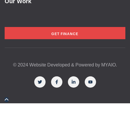
Our Work
GET FINANCE
© 2024 Website Developed & Powered by
MYAIO.