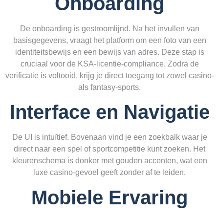
Onboarding
De onboarding is gestroomlijnd. Na het invullen van
basisgegevens, vraagt het platform om een foto van een
identiteitsbewijs en een bewijs van adres. Deze stap is
cruciaal voor de KSA‑licentie‑compliance. Zodra de
verificatie is voltooid, krijg je direct toegang tot zowel casino‑
als fantasy‑sports.
Interface en Navigatie
De UI is intuïtief. Bovenaan vind je een zoekbalk waar je
direct naar een spel of sportcompetitie kunt zoeken. Het
kleurenschema is donker met gouden accenten, wat een
luxe casino‑gevoel geeft zonder af te leiden.
Mobiele Ervaring