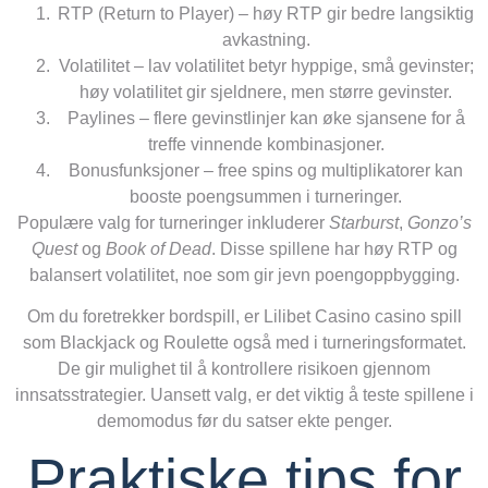
RTP (Return to Player) – høy RTP gir bedre langsiktig
avkastning.
Volatilitet – lav volatilitet betyr hyppige, små gevinster;
høy volatilitet gir sjeldnere, men større gevinster.
Paylines – flere gevinstlinjer kan øke sjansene for å
treffe vinnende kombinasjoner.
Bonusfunksjoner – free spins og multiplikatorer kan
booste poengsummen i turneringer.
Populære valg for turneringer inkluderer
Starburst
,
Gonzo’s
Quest
og
Book of Dead
. Disse spillene har høy RTP og
balansert volatilitet, noe som gir jevn poengoppbygging.
Om du foretrekker bordspill, er Lilibet Casino casino spill
som Blackjack og Roulette også med i turneringsformatet.
De gir mulighet til å kontrollere risikoen gjennom
innsatsstrategier. Uansett valg, er det viktig å teste spillene i
demomodus før du satser ekte penger.
Praktiske tips for