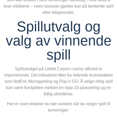
lese vilkårene – noen bonuser gjelder kun på bestemte spill
eller tidsperioder.
Spillutvalg og
valg av vinnende
spill
Spillutvalget på Lilibet Casino casino offisiell er
imponerende. Det inkluderer titler fra ledende leverandører
som NetEnt, Microgaming og Play’n GO. Å velge riktig spill
kan være forskjellen mellom en topp‑10‑plassering og en
tidlig utslettelse.
Her er noen kriterier du bør vurdere når du velger spill til
turneringer: