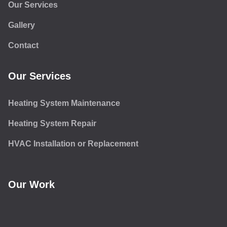
Our Services
Gallery
Contact
Our Services
Heating System Maintenance
Heating System Repair
HVAC Installation or Replacement
Our Work