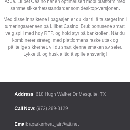
A: Ja. Lilibet Casino har en optimalisert mobilplattform med
samme sikkerhetsstandarder som desktop‑versjonen.
Med disse innsiktene i bagasjen er du klar til å ta steget inn i
turneringsarenaen på Lilibet Casino. Bruk bonusene smart,
velg spill med høy RTP, og hold styr på bankrollen. Når du
kombinerer strategi med plattformens raske uttak og
pålitelige sikkerhet, vil du snart kjenne smaken av seier.
Lykke til, og husk alltid å spille ansvarlig!
Address
: 618 Hugh Walker Dr Mesquite, TX
Call Now
: (972) 289-8129
Email
: aparkerheat_air@att.net