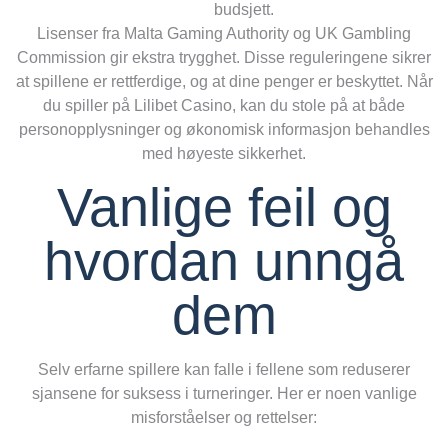
budsjett.
Lisenser fra Malta Gaming Authority og UK Gambling
Commission gir ekstra trygghet. Disse reguleringene sikrer
at spillene er rettferdige, og at dine penger er beskyttet. Når
du spiller på Lilibet Casino, kan du stole på at både
personopplysninger og økonomisk informasjon behandles
med høyeste sikkerhet.
Vanlige feil og
hvordan unngå
dem
Selv erfarne spillere kan falle i fellene som reduserer
sjansene for suksess i turneringer. Her er noen vanlige
misforståelser og rettelser: