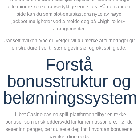
ofte mindre konkurransedyktige enn slots. På den annen
side kan du som slot‑entusiast dra nytte av høye
jackpot‑muligheter ved å melde deg på «high‑roller»-
arrangementer.
Uansett hvilken type du velger, vil du merke at turneringer gir
en strukturert vei til større gevinster og økt spillglede.
Forstå
bonusstruktur og
belønningssystem
Lilibet Casino casino spill‑plattformen tilbyr en rekke
bonuser som er skreddersydd for turneringsspillere. Før du
setter inn penger, bør du sette deg inn i hvordan bonusene
påvirker dine odds.