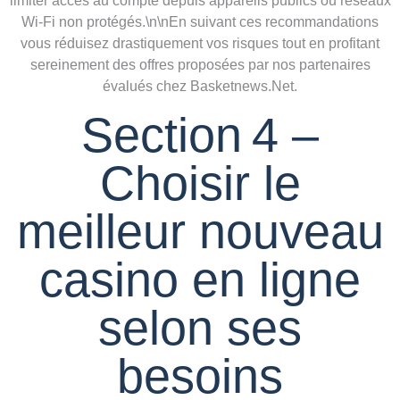
limiter accès au compte depuis appareils publics ou réseaux
Wi‑Fi non protégés.\n\nEn suivant ces recommandations
vous réduisez drastiquement vos risques tout en profitant
sereinement des offres proposées par nos partenaires
évalués chez Basketnews.Net.
Section 4 –
Choisir le
meilleur nouveau
casino en ligne
selon ses
besoins