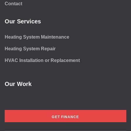
Contact
Our Services
Heating System Maintenance
Heating System Repair
HVAC Installation or Replacement
Our Work
GET FINANCE