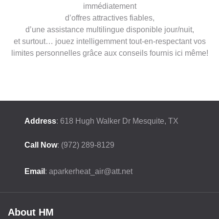
immédiatement
d’offres attractives fiables,
d’une assistance multilingue disponible jour/nuit,
et surtout… jouez intelligemment tout-en-respectant vos
limites personnelles grâce aux conseils fournis ici même!
Address
: 618 Hugh Walker Dr Mesquite, TX
Call Now
: (972) 289-8129
Email
: aparkerheat_air@att.net
About HM