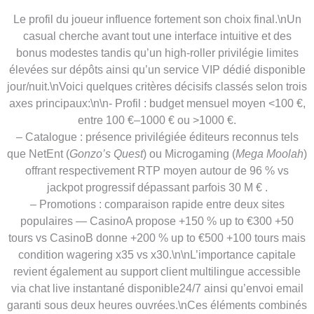
Le profil du joueur influence fortement son choix final.\nUn
casual cherche avant tout une interface intuitive et des
bonus modestes tandis qu’un high‑roller privilégie limites
élevées sur dépôts ainsi qu’un service VIP dédié disponible
jour/nuit.\nVoici quelques critères décisifs classés selon trois
axes principaux:\n\n- Profil : budget mensuel moyen <100 €,
entre 100 €–1000 € ou >1000 €.
– Catalogue : présence privilégiée éditeurs reconnus tels
que NetEnt (
Gonzo’s Quest
) ou Microgaming (
Mega Moolah
)
offrant respectivement RTP moyen autour de 96 % vs
jackpot progressif dépassant parfois 30 M € .
– Promotions : comparaison rapide entre deux sites
populaires — CasinoA propose +150 % up to €300 +50
tours vs CasinoB donne +200 % up to €500 +100 tours mais
condition wagering x35 vs x30.\n\nL’importance capitale
revient également au support client multilingue accessible
via chat live instantané disponible24/7 ainsi qu’envoi email
garanti sous deux heures ouvrées.\nCes éléments combinés