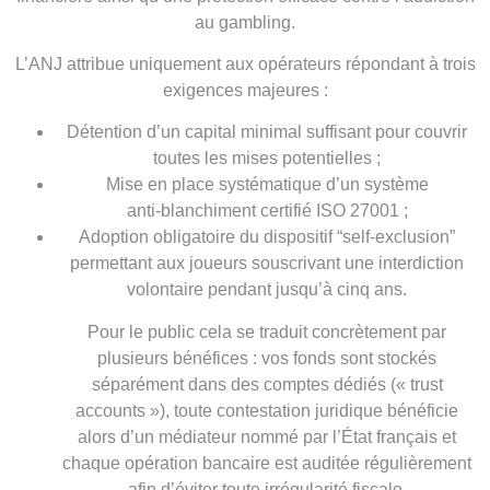
au gambling.
L’ANJ attribue uniquement aux opérateurs répondant à trois
exigences majeures :
Détention d’un capital minimal suffisant pour couvrir
toutes les mises potentielles ;
Mise en place systématique d’un système
anti‑blanchiment certifié ISO 27001 ;
Adoption obligatoire du dispositif “self‑exclusion”
permettant aux joueurs souscrivant une interdiction
volontaire pendant jusqu’à cinq ans.
Pour le public cela se traduit concrètement par
plusieurs bénéfices : vos fonds sont stockés
séparément dans des comptes dédiés (« trust
accounts »), toute contestation juridique bénéficie
alors d’un médiateur nommé par l’État français et
chaque opération bancaire est auditée régulièrement
afin d’éviter toute irrégularité fiscale.