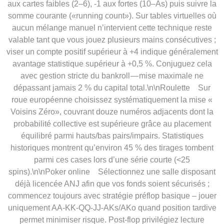
aux cartes faibles (2–6), -1 aux fortes (10–As) puis suivre la
somme courante («​running count​»). Sur tables virtuelles où
aucun mélange manuel n’intervient cette technique reste
valable tant que vous jouez plusieurs mains consécutives ;
viser un compte positif supérieur à +4 indique généralement
avantage statistique supérieur à +0,5 %. Conjuguez cela
avec gestion stricte du bankroll — mise maximale ne
dépassant jamais 2 % du capital total.\n\nRoulette Sur
roue européenne choisissez systématiquement la mise «​
Voisins Zéro​», couvrant douze numéros adjacents dont la
probabilité collective est supérieure grâce au placement
équilibré parmi hauts/bas pairs/impairs. Statistiques
historiques montrent qu’environ 45 % des tirages tombent
parmi ces cases lors d’une série courte (<25
spins).\n\nPoker online Sélectionnez une salle disposant
déjà licencée ANJ afin que vos fonds soient sécurisés ;
commencez toujours avec stratégie préflop basique ­– jouer
uniquement AA‐KK‐QQ‐JJ‐AKs/AKo quand position tardive
permet minimiser risque. Post‑flop privilégiez lecture