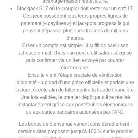
avantage maison réduit à 2 %.
Blackjack S17 où le croupier doit rester sur un soft‑17.
Ces jeux possèdent tous leurs propres lignes de
paiement (« paylines ») et jackpots progressifs qui
peuvent dépasser plusieurs dizaines de millions
d’euros.
Créer un compte est simple : il suffit de saisir son
adresse e‑mail, choisir un nom d’utilisateur sécurisé
puis confirmer via un lien envoyé par courrier
électronique.
Ensuite vient l’étape cruciale de vérification
d’identité – upload d’une pièce officielle et parfois une
facture récente afin de lutter contre la fraude financière.
Une fois validée, le premier dépôt peut être réalisé
instantanément grâce aux portefeuilles électroniques
ou aux cartes bancaires autorisées par l’ANJ.
Les bonus de bienvenue varient considérablement ;
certains sites proposent jusqu’à 100 % sur le premier