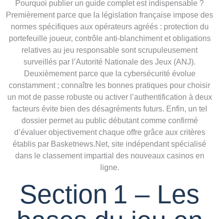
Pourquoi publier un guide complet est indispensable ?
Premièrement parce que la législation française impose des
normes spécifiques aux opérateurs agréés : protection du
portefeuille joueur, contrôle anti‑blanchiment et obligations
relatives au jeu responsable sont scrupuleusement
surveillés par l’Autorité Nationale des Jeux (ANJ).
Deuxièmement parce que la cybersécurité évolue
constamment ; connaître les bonnes pratiques pour choisir
un mot de passe robuste ou activer l’authentification à deux
facteurs évite bien des désagréments futurs. Enfin, un tel
dossier permet au public débutant comme confirmé
d’évaluer objectivement chaque offre grâce aux critères
établis par Basketnews.Net, site indépendant spécialisé
dans le classement impartial des nouveaux casinos en
ligne.
Section 1 – Les