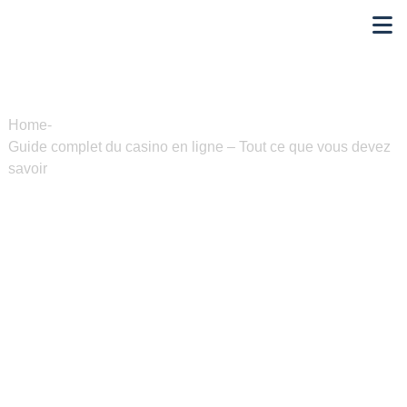
Home
-
Guide complet du casino en ligne – Tout ce que vous devez
savoir
Guide complet du casino
en ligne – Tout ce que
vous devez savoir