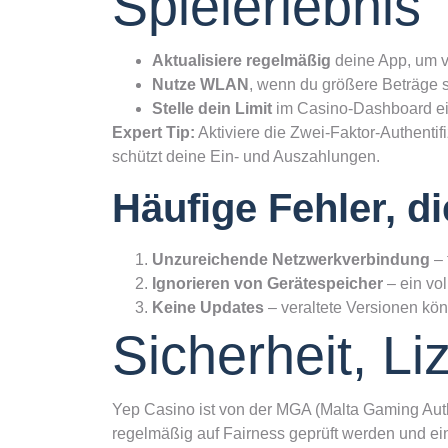
Spielerlebnis
Aktualisiere regelmäßig
deine App, um v
Nutze WLAN
, wenn du größere Beträge s
Stelle dein Limit
im Casino‑Dashboard ein
Expert Tip:
Aktiviere die Zwei‑Faktor‑Authentif
schützt deine Ein- und Auszahlungen.
Häufige Fehler, d
Unzureichende Netzwerkverbindung
– 
Ignorieren von Gerätespeicher
– ein vo
Keine Updates
– veraltete Versionen kö
Sicherheit, L
Yep Casino ist von der MGA (Malta Gaming Autho
regelmäßig auf Fairness geprüft werden und e