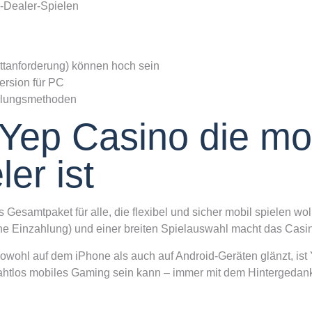
‑Dealer‑Spielen
ttanforderung) können hoch sein
ersion für PC
ahlungsmethoden
Yep Casino die mob
er ist
Gesamtpaket für alle, die flexibel und sicher mobil spielen wo
hne Einzahlung) und einer breiten Spielauswahl macht das Casi
sowohl auf dem iPhone als auch auf Android‑Geräten glänzt, ist
nahtlos mobiles Gaming sein kann – immer mit dem Hintergedan