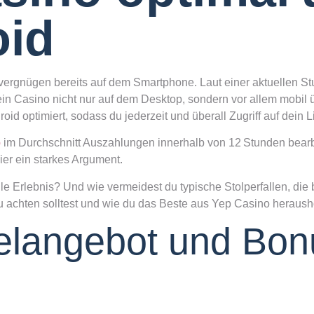
oid
lvergnügen bereits auf dem Smartphone. Laut einer aktuellen St
ein Casino nicht nur auf dem Desktop, sondern vor allem mobi
oid optimiert, sodass du jederzeit und überall Zugriff auf dein L
p
im Durchschnitt Auszahlungen innerhalb von 12 Stunden bearbei
ier ein starkes Argument.
le Erlebnis? Und wie vermeidest du typische Stolperfallen, di
u achten solltest und wie du das Beste aus Yep Casino herausho
elangebot und Bonu