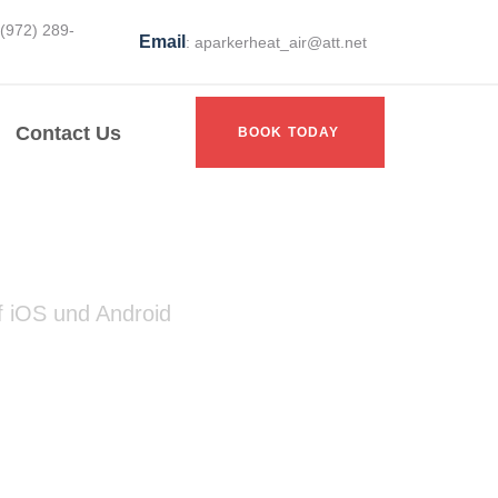
 (972) 289-
Email
: aparkerheat_air@att.net
Contact Us
BOOK TODAY
f iOS und Android
ep Casino optimal