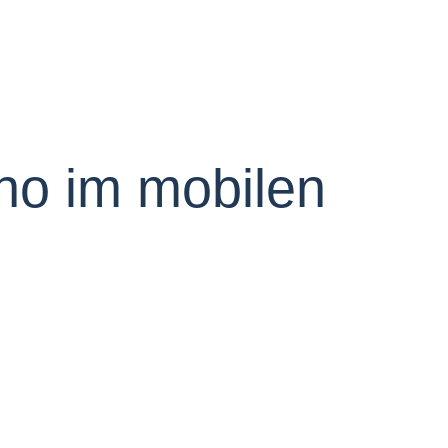
no im mobilen