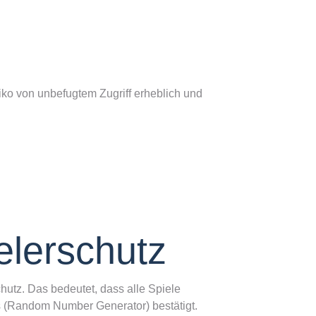
siko von unbefugtem Zugriff erheblich und
elerschutz
hutz. Das bedeutet, dass alle Spiele
 (Random Number Generator) bestätigt.