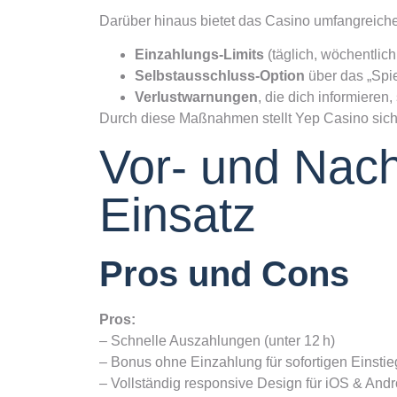
Darüber hinaus bietet das Casino umfangreich
Einzahlungs‑Limits
(täglich, wöchentlich
Selbstausschluss‑Option
über das „Spie
Verlustwarnungen
, die dich informieren
Durch diese Maßnahmen stellt Yep Casino sicher
Vor- und Nach
Einsatz
Pros und Cons
Pros:
– Schnelle Auszahlungen (unter 12 h)
– Bonus ohne Einzahlung für sofortigen Einstie
– Vollständig responsive Design für iOS & Andr