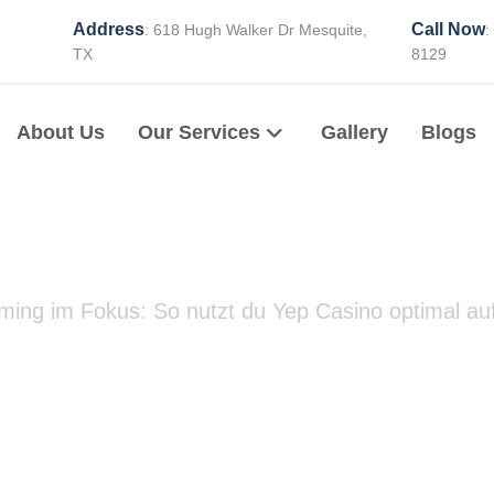
Address
Call Now
: 618 Hugh Walker Dr Mesquite,
:
TX
8129
About Us
Our Services
Gallery
Blogs
ming im Fokus: So nutzt du Yep Casino optimal au
 Fokus: So nutzt du Y
auf iOS und Android