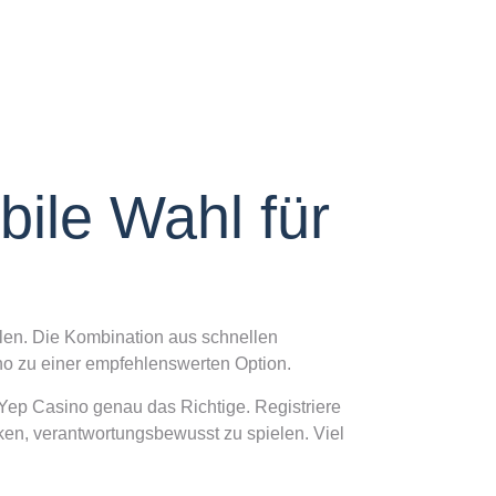
ile Wahl für
llen. Die Kombination aus schnellen
no zu einer empfehlenswerten Option.
 Yep Casino genau das Richtige. Registriere
ken, verantwortungsbewusst zu spielen. Viel