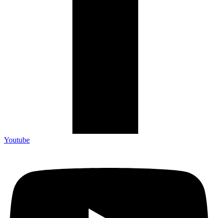
Youtube