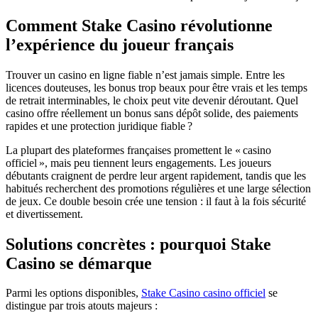
Comment Stake Casino révolutionne
l’expérience du joueur français
Trouver un casino en ligne fiable n’est jamais simple. Entre les
licences douteuses, les bonus trop beaux pour être vrais et les temps
de retrait interminables, le choix peut vite devenir déroutant. Quel
casino offre réellement un bonus sans dépôt solide, des paiements
rapides et une protection juridique fiable ?
La plupart des plateformes françaises promettent le « casino
officiel », mais peu tiennent leurs engagements. Les joueurs
débutants craignent de perdre leur argent rapidement, tandis que les
habitués recherchent des promotions régulières et une large sélection
de jeux. Ce double besoin crée une tension : il faut à la fois sécurité
et divertissement.
Solutions concrètes : pourquoi Stake
Casino se démarque
Parmi les options disponibles,
Stake Casino casino officiel
se
distingue par trois atouts majeurs :