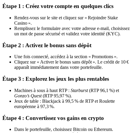
Étape 1 : Créez votre compte en quelques clics
Rendez‑vous sur le site et cliquez sur « Rejoindre Stake
Casino ».
Remplissez le formulaire avec votre adresse e‑mail, choisissez
un mot de passe sécurisé et validez votre identité (KYC).
Étape 2 : Activez le bonus sans dépôt
Une fois connecté, accédez à la section « Promotions ».
Cliquez sur « Activer le bonus sans dépôt ». Le crédit de 10 €
apparaît immédiatement dans votre portefeuille.
Étape 3 : Explorez les jeux les plus rentables
Machines à sous à haut RTP :
Starburst
(RTP 96,1 %) et
Gonzo’s Quest
(RTP 95,97 %).
Jeux de table : Blackjack à 99,5 % de RTP et Roulette
européenne à 97,3 %.
Étape 4 : Convertissez vos gains en crypto
Dans le portefeuille, choisissez Bitcoin ou Ethereum.