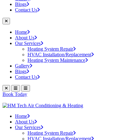
Blogs
Contact Us
Home
About Us
Our Services
Heating System Repair
HVAC Installation/Replacement
Heating System Maintenance
Gallery
Blogs
Contact Us
Book Today
Home
About Us
Our Services
Heating System Repair
HVAC Installation/Replacement