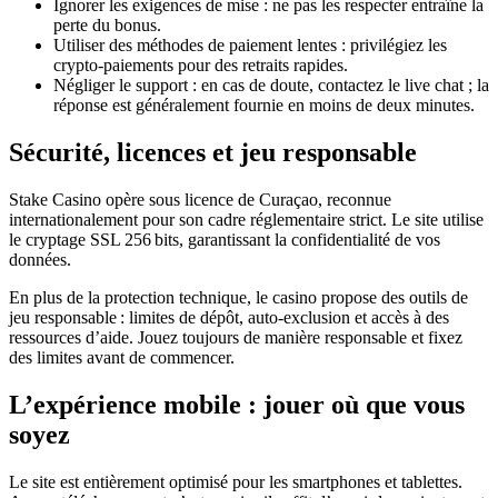
Ignorer les exigences de mise : ne pas les respecter entraîne la
perte du bonus.
Utiliser des méthodes de paiement lentes : privilégiez les
crypto‑paiements pour des retraits rapides.
Négliger le support : en cas de doute, contactez le live chat ; la
réponse est généralement fournie en moins de deux minutes.
Sécurité, licences et jeu responsable
Stake Casino opère sous licence de Curaçao, reconnue
internationalement pour son cadre réglementaire strict. Le site utilise
le cryptage SSL 256 bits, garantissant la confidentialité de vos
données.
En plus de la protection technique, le casino propose des outils de
jeu responsable : limites de dépôt, auto‑exclusion et accès à des
ressources d’aide. Jouez toujours de manière responsable et fixez
des limites avant de commencer.
L’expérience mobile : jouer où que vous
soyez
Le site est entièrement optimisé pour les smartphones et tablettes.