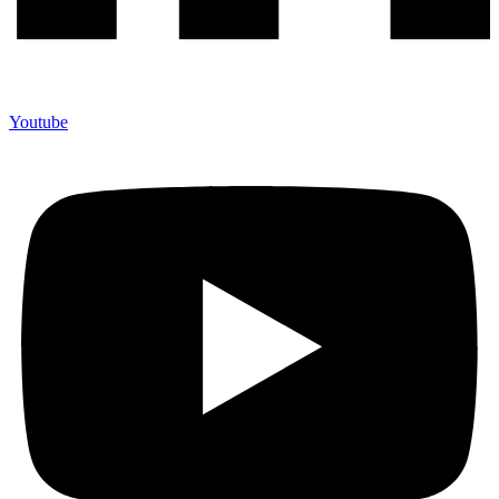
Youtube