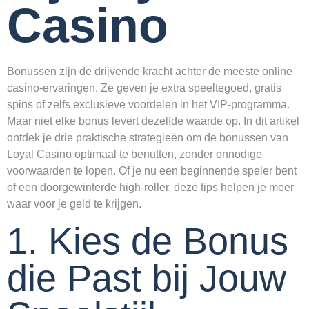
Casino
Bonussen zijn de drijvende kracht achter de meeste online
casino‑ervaringen. Ze geven je extra speeltegoed, gratis
spins of zelfs exclusieve voordelen in het VIP‑programma.
Maar niet elke bonus levert dezelfde waarde op. In dit artikel
ontdek je drie praktische strategieën om de bonussen van
Loyal Casino optimaal te benutten, zonder onnodige
voorwaarden te lopen. Of je nu een beginnende speler bent
of een doorgewinterde high‑roller, deze tips helpen je meer
waar voor je geld te krijgen.
1. Kies de Bonus
die Past bij Jouw