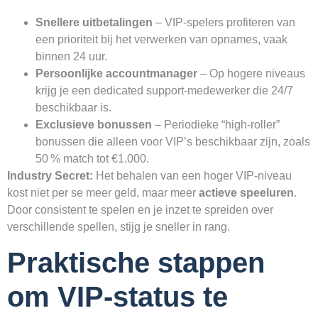
Snellere uitbetalingen
– VIP‑spelers profiteren van
een prioriteit bij het verwerken van opnames, vaak
binnen 24 uur.
Persoonlijke accountmanager
– Op hogere niveaus
krijg je een dedicated support‑medewerker die 24/7
beschikbaar is.
Exclusieve bonussen
– Periodieke “high‑roller”
bonussen die alleen voor VIP’s beschikbaar zijn, zoals
50 % match tot €1.000.
Industry Secret:
Het behalen van een hoger VIP‑niveau
kost niet per se meer geld, maar meer
actieve speeluren
.
Door consistent te spelen en je inzet te spreiden over
verschillende spellen, stijg je sneller in rang.
Praktische stappen
om VIP‑status te