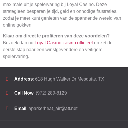
maximale uit je spelervaring bij Loyal Casino. Deze
strategieën besparen je tijd, geld en onnodige frustraties,
zodat je meer kunt genieten van de spannende wereld van
online gokken.
Klaar om direct te profiteren van deze voordelen?
Bezoek dan nu
Loyal Casino casino officieel
en zet de
eerste stap naar een winstgevendere en veiligere
spelervaring.
Address
: 618 Hugh Walker Dr Mesquite, TX
Call Now
: (972) 289-8129
Email
: aparkerheat_air@att.net