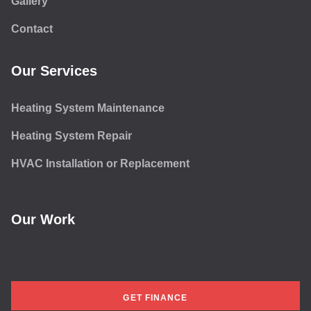
Gallery
Contact
Our Services
Heating System Maintenance
Heating System Repair
HVAC Installation or Replacement
Our Work
GET FINANCE