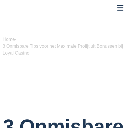
Home
-
3 Onmisbare Tips voor het Maximale Profijt uit Bonussen bij
Loyal Casino
3 Onmisbare Tips voor het
Maximale Profijt uit
Bonussen bij Loyal Casino
3 Onmisbare