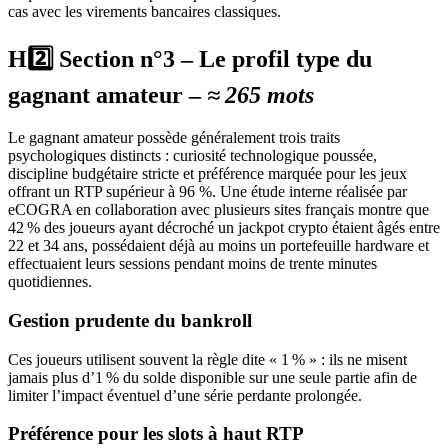
cas avec les virements bancaires classiques.
H2️⃣ Section n°3 – Le profil type du
gagnant amateur –
≈ 265 mots
Le gagnant amateur possède généralement trois traits
psychologiques distincts : curiosité technologique poussée,
discipline budgétaire stricte et préférence marquée pour les jeux
offrant un RTP supérieur à 96 %. Une étude interne réalisée par
eCOGRA en collaboration avec plusieurs sites français montre que
42 % des joueurs ayant décroché un jackpot crypto étaient âgés entre
22 et 34 ans, possédaient déjà au moins un portefeuille hardware et
effectuaient leurs sessions pendant moins de trente minutes
quotidiennes.
Gestion prudente du bankroll
Ces joueurs utilisent souvent la règle dite « 1 % » : ils ne misent
jamais plus d’1 % du solde disponible sur une seule partie afin de
limiter l’impact éventuel d’une série perdante prolongée.
Préférence pour les slots à haut RTP