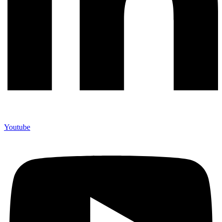
Youtube