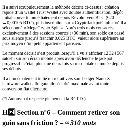
Il a suivi scrupuleusement la méthode décrite ci‑dessus : création
rapide d’un wallet Trust Wallet avec double authentification, dépôt
initial converti immédiatement depuis Revolut vers BTC (€20
→0,00105 BTC), puis inscription sur « CryptoJackpotClub » où il a
sélectionné « MegaCrypto Spin ». Après trois mois consacrés
exclusivement à des sessions courtes (<30 min), son solde est passé
sous silence jusqu’à franchir 0,025 BTC, valeur alors supérieure au
prix moyen d’un petit appartement parisien.
Le moment décisif s’est produit lorsqu’il a vu s’afficher 12 324 567
satoshi sur son écran mobile après avoir déclenché le jackpot
progressif : c’était plus que deux fois sa mise totale cumulée depuis
ses débuts.
Il a immédiatement initié un retrait vers son Ledger Nano X
hardware wallet afin garantir sécurité maximale avant toute
conversion fiat ultérieure.
(*L’anonymat respecte pleinement la RGPD.)
H2️⃣ Section n°6 – Comment retirer son
gain sans friction ? –
≈ 310 mots