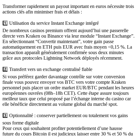
Transformer rapidement un payout important en euros nécessite trois
actions clés afin minimiser frais et délais :
1️⃣ Utilisation du service Instant Exchange intégré
De nombreux casinos premium offrent aujourd’hui une passerelle
directe vers Kraken ou Binance via leur module “Instant Exchange”.
En sélectionnant “Convertir maintenant”, votre gain passe
automatiquement en ETH puis EUR avec frais moyen <0,15 %. La
transaction apparaît généralement confirmée sous deux minutes
grâce aux protocoles Lightning Network déployés récemment.
2️⃣ Transfert vers un exchange centralisé fiable
Si vous préférez garder davantage contrôle sur votre conversion
finale vous pouvez envoyer vos BTC vers votre compte Kraken
personnel puis placer un ordre market EUR/BTC pendant les heures
européennes ouvrées (08h–18h CET). Cette étape assure toujours
meilleur taux que celui proposé par l’échange interne du casino car
elle bénéficie directement au volume global du marché spot.
3️⃣ Optionnalité : conserver partiellement ou totalement vos gains
sous forme digitale
Pour ceux qui souhaitent profiter potentiellement d’une hausse
future du cours Bitcoin il est judicieux laisser entre 30 % et 50 % du