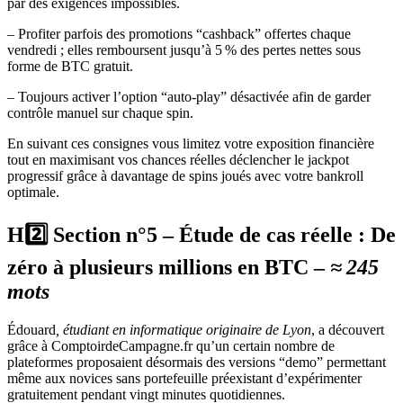
par des exigences impossibles.
– Profiter parfois des promotions “cashback” offertes chaque
vendredi ; elles remboursent jusqu’à 5 % des pertes nettes sous
forme de BTC gratuit.
– Toujours activer l’option “auto‑play” désactivée afin de garder
contrôle manuel sur chaque spin.
En suivant ces consignes vous limitez votre exposition financière
tout en maximisant vos chances réelles déclencher le jackpot
progressif grâce à davantage de spins joués avec votre bankroll
optimale.
H2️⃣ Section n°5 – Étude de cas réelle : De
zéro à plusieurs millions en BTC –
≈ 245
mots
Édouard
, étudiant en informatique originaire de Lyon
, a découvert
grâce à ComptoirdeCampagne.fr qu’un certain nombre de
plateformes proposaient désormais des versions “demo” permettant
même aux novices sans portefeuille préexistant d’expérimenter
gratuitement pendant vingt minutes quotidiennes.