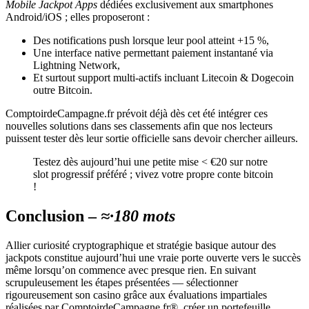
Mobile Jackpot Apps
dédiées exclusivement aux smartphones
Android/iOS ; elles proposeront :
Des notifications push lorsque leur pool atteint +15 %,
Une interface native permettant paiement instantané via
Lightning Network,
Et surtout support multi‑actifs incluant Litecoin & Dogecoin
outre Bitcoin.
ComptoirdeCampagne.fr prévoit déjà dès cet été intégrer ces
nouvelles solutions dans ses classements afin que nos lecteurs
puissent tester dès leur sortie officielle sans devoir chercher ailleurs.
Testez dès aujourd’hui une petite mise < €20 sur notre
slot progressif préféré ; vivez votre propre conte bitcoin
!
Conclusion –
≈·180 mots
Allier curiosité cryptographique et stratégie basique autour des
jackpots constitue aujourd’hui une vraie porte ouverte vers le succès
même lorsqu’on commence avec presque rien. En suivant
scrupuleusement les étapes présentées — sélectionner
rigoureusement son casino grâce aux évaluations impartiales
réalisées par ComptoirdeCampagne.fr®, créer un portefeuille