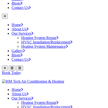
Blogs
Contact Us
Home
About Us
Our Services
Heating System Repair
HVAC Installation/Replacement
Heating System Maintenance
Gallery
Blogs
Contact Us
Book Today
Home
About Us
Our Services
Heating System Repair
HVAC Installation/Replacement