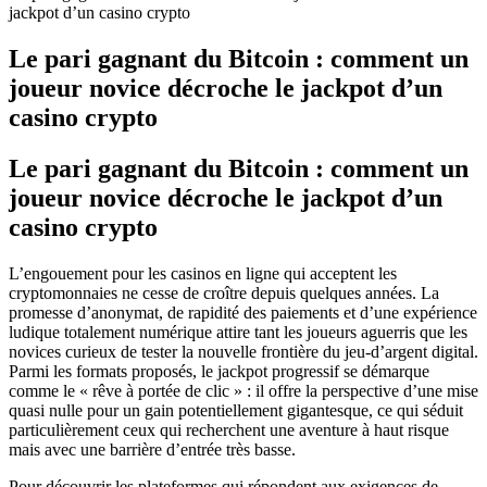
jackpot d’un casino crypto
Le pari gagnant du Bitcoin : comment un
joueur novice décroche le jackpot d’un
casino crypto
Le pari gagnant du Bitcoin : comment un
joueur novice décroche le jackpot d’un
casino crypto
L’engouement pour les casinos en ligne qui acceptent les
cryptomonnaies ne cesse de croître depuis quelques années. La
promesse d’anonymat, de rapidité des paiements et d’une expérience
ludique totalement numérique attire tant les joueurs aguerris que les
novices curieux de tester la nouvelle frontière du jeu‑d’argent digital.
Parmi les formats proposés, le jackpot progressif se démarque
comme le « rêve à portée de clic » : il offre la perspective d’une mise
quasi nulle pour un gain potentiellement gigantesque, ce qui séduit
particulièrement ceux qui recherchent une aventure à haut risque
mais avec une barrière d’entrée très basse.
Pour découvrir les plateformes qui répondent aux exigences de