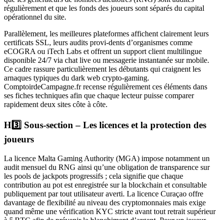
régulièrement et que les fonds des joueurs sont séparés du capital
opérationnel du site.
Parallèlement, les meilleures plateformes affichent clairement leurs
certificats SSL, leurs audits provi‑dents d’organismes comme
eCOGRA ou iTech Labs et offrent un support client multilingue
disponible 24/7 via chat live ou messagerie instantanée sur mobile.
Ce cadre rassure particulièrement les débutants qui craignent les
arnaques typiques du dark web crypto‑gaming.
ComptoirdeCampagne.fr recense régulièrement ces éléments dans
ses fiches techniques afin que chaque lecteur puisse comparer
rapidement deux sites côte à côte.
H3️⃣ Sous‑section – Les licences et la protection des
joueurs
La licence Malta Gaming Authority (MGA) impose notamment un
audit mensuel du RNG ainsi qu’une obligation de transparence sur
les pools de jackpots progressifs ; cela signifie que chaque
contribution au pot est enregistrée sur la blockchain et consultable
publiquement par tout utilisateur averti. La licence Curaçao offre
davantage de flexibilité au niveau des cryptomonnaies mais exige
quand même une vérification KYC stricte avant tout retrait supérieur