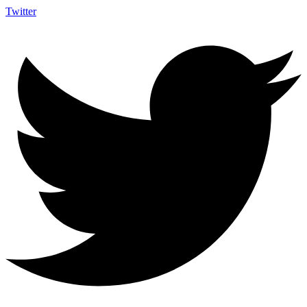
Skip
Twitter
to
content