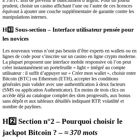
à 5 BTC afin de prévenir le blanchiment d’argent. Pour un joueur
prudent, choisir un casino affichant l’une ou l’autre de ces licences
équivaut à ajouter une couche supplémentaire de garantie contre les
manipulations internes.
H3️⃣ Sous‑section – Interface utilisateur pensée pour
les novices
Les nouveaux venus n’ont pas besoin d’être experts en wallets ou en
lignes de code pour s’inscrire sur un casino en ligne crypto moderne.
La plupart proposent une interface mobile responsive où l’on peut
créer instantanément un portefeuille « light » intégré au compte
utilisateur : il suffit d’appuyer sur « Créer mon wallet », choisir entre
Bitcoin (BTC) ou Ethereum (ETH), accepter les conditions
générales puis valider avec une authentification à deux facteurs
(SMS ou application Authenticator). En moins de trois clics on
accède déjà au catalogue complet des slots progressifs, aux bonus
sans dépôt et aux tableaux détaillés indiquant RTP, volatilité et
nombre de paylines.
H2️⃣ Section n°2 – Pourquoi choisir le
jackpot Bitcoin ? –
≈ 370 mots