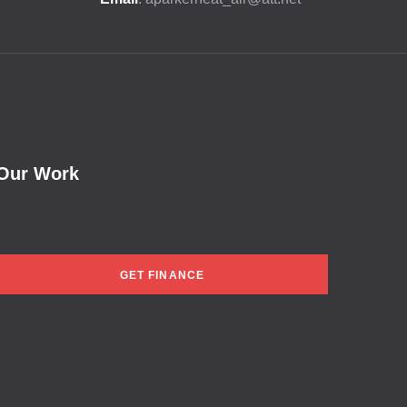
Our Work
GET FINANCE