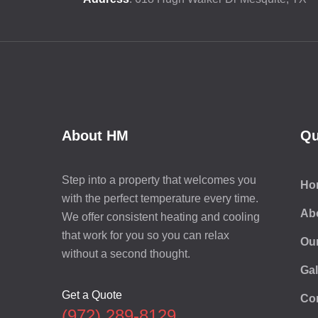
About HM
Qu
Step into a property that welcomes you
Ho
with the perfect temperature every time.
Ab
We offer consistent heating and cooling
that work for you so you can relax
Our
without a second thought.
Gal
Get a Quote
Co
(972) 289-8129