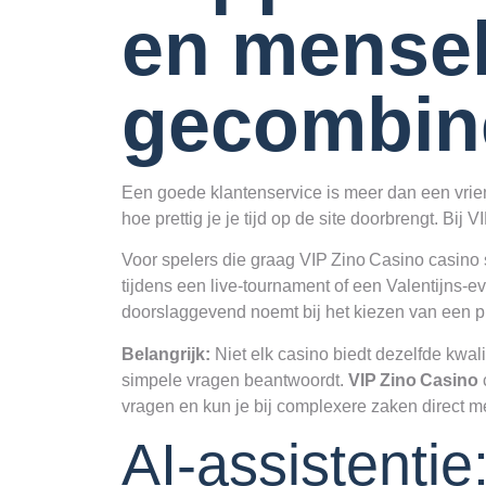
en mensel
gecombin
Een goede klantenservice is meer dan een vrien
hoe prettig je je tijd op de site doorbrengt. Bi
Voor spelers die graag VIP Zino Casino casino 
tijdens een live‑tournament of een Valentijns‑e
doorslaggevend noemt bij het kiezen van een pl
Belangrijk:
Niet elk casino biedt dezelfde kwal
simpele vragen beantwoordt.
VIP Zino Casino
vragen en kun je bij complexere zaken direct me
AI‑assistenti