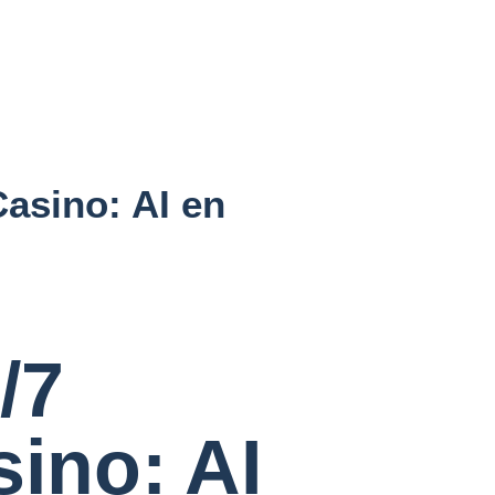
Casino: AI en
/7
sino: AI