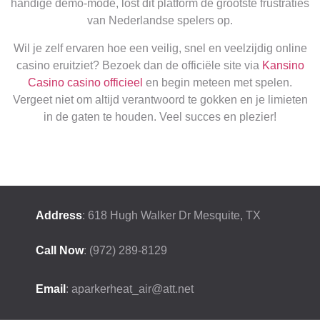
handige demo‑mode, lost dit platform de grootste frustraties
van Nederlandse spelers op.
Wil je zelf ervaren hoe een veilig, snel en veelzijdig online
casino eruitziet? Bezoek dan de officiële site via
Kansino
Casino casino officieel
en begin meteen met spelen.
Vergeet niet om altijd verantwoord te gokken en je limieten
in de gaten te houden. Veel succes en plezier!
Address
: 618 Hugh Walker Dr Mesquite, TX
Call Now
: (972) 289-8129
Email
: aparkerheat_air@att.net