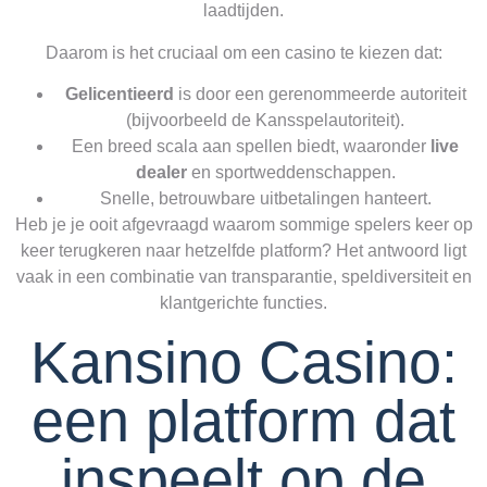
laadtijden.
Daarom is het cruciaal om een casino te kiezen dat:
Gelicentieerd
is door een gerenommeerde autoriteit
(bijvoorbeeld de Kansspelautoriteit).
Een breed scala aan spellen biedt, waaronder
live
dealer
en sportweddenschappen.
Snelle, betrouwbare uitbetalingen hanteert.
Heb je je ooit afgevraagd waarom sommige spelers keer op
keer terugkeren naar hetzelfde platform? Het antwoord ligt
vaak in een combinatie van transparantie, speldiversiteit en
klantgerichte functies.
Kansino Casino:
een platform dat
inspeelt op de