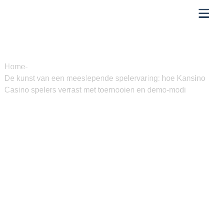
Home
-
De kunst van een meeslepende spelervaring: hoe Kansino
Casino spelers verrast met toernooien en demo‑modi
De kunst van een
meeslepende spelervaring:
hoe Kansino Casino
spelers verrast met
toernooien en demo‑modi