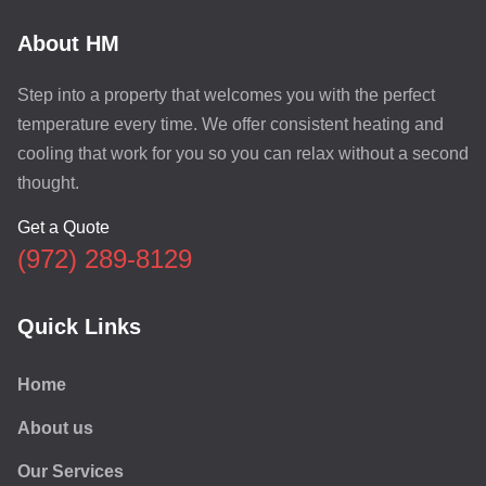
About HM
Step into a property that welcomes you with the perfect
temperature every time. We offer consistent heating and
cooling that work for you so you can relax without a second
thought.
Get a Quote
(972) 289-8129
Quick Links
Home
About us
Our Services