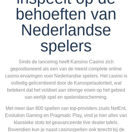
behoeften van
Nederlandse
spelers
Sinds de lancering heeft Kansino Casino zich
gepositioneerd als een van de meest complete online
casino‑ervaringen voor Nederlandse spelers. Het casino is
volledig gelicentieerd door de Kansspelautoriteit, wat
betekent dat het voldoet aan strenge eisen op het gebied
van eerlijk spel en spelersbescherming.
Met meer dan 800 spellen van top‑providers zoals NetEnt,
Evolution Gaming en Pragmatic Play, vind je hier alles van
klassieke slots tot geavanceerde live dealer tafels.
Bovendien kun je naast casinospellen ook terecht bij de