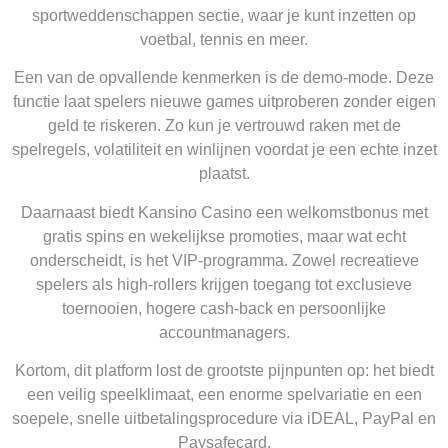
sportweddenschappen sectie, waar je kunt inzetten op
voetbal, tennis en meer.
Een van de opvallende kenmerken is de demo‑mode. Deze
functie laat spelers nieuwe games uitproberen zonder eigen
geld te riskeren. Zo kun je vertrouwd raken met de
spelregels, volatiliteit en winlijnen voordat je een echte inzet
plaatst.
Daarnaast biedt Kansino Casino een welkomstbonus met
gratis spins en wekelijkse promoties, maar wat echt
onderscheidt, is het VIP‑programma. Zowel recreatieve
spelers als high‑rollers krijgen toegang tot exclusieve
toernooien, hogere cash‑back en persoonlijke
accountmanagers.
Kortom, dit platform lost de grootste pijnpunten op: het biedt
een veilig speelklimaat, een enorme spelvariatie en een
soepele, snelle uitbetalingsprocedure via iDEAL, PayPal en
Paysafecard.