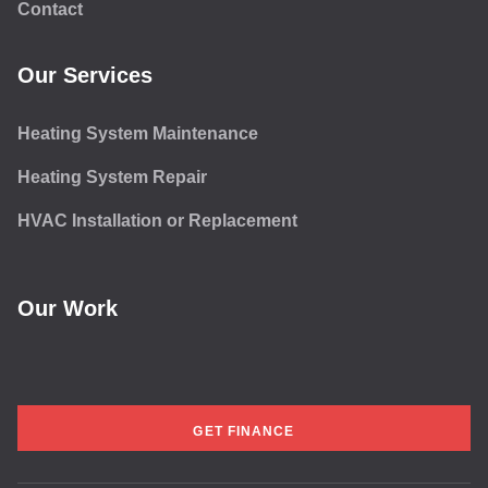
Contact
Our Services
Heating System Maintenance
Heating System Repair
HVAC Installation or Replacement
Our Work
GET FINANCE