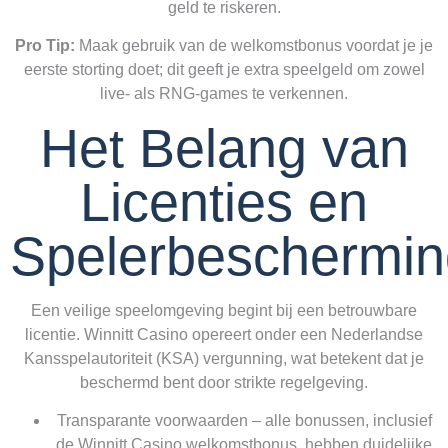
geld te riskeren.
Pro Tip:
Maak gebruik van de welkomstbonus voordat je je
eerste storting doet; dit geeft je extra speelgeld om zowel
live‑ als RNG‑games te verkennen.
Het Belang van
Licenties en
Spelerbeschermin
Een veilige speelomgeving begint bij een betrouwbare
licentie. Winnitt Casino opereert onder een Nederlandse
Kansspelautoriteit (KSA) vergunning, wat betekent dat je
beschermd bent door strikte regelgeving.
Transparante voorwaarden – alle bonussen, inclusief
de Winnitt Casino welkomstbonus, hebben duidelijke