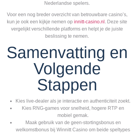
Nederlandse spelers.
Voor een nog breder overzicht van betrouwbare casino’s,
kun je ook een kijkje nemen op
innitt-casino.nl
. Deze site
vergelijkt verschillende platforms en helpt je de juiste
beslissing te nemen.
Samenvatting en
Volgende
Stappen
Kies live‑dealer als je interactie en authenticiteit zoekt.
Kies RNG‑games voor snelheid, hogere RTP en
mobiel gemak.
Maak gebruik van de geen‑stortingsbonus en
welkomstbonus bij Winnitt Casino om beide speltypes