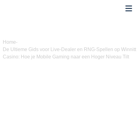
Home
-
De Ultieme Gids voor Live‑Dealer en RNG‑Spellen op Winnitt
Casino: Hoe je Mobile Gaming naar een Hoger Niveau Tilt
De Ultieme Gids voor
Live‑Dealer en
RNG‑Spellen op Winnitt
Casino: Hoe je Mobile
Gaming naar een Hoger
Niveau Tilt