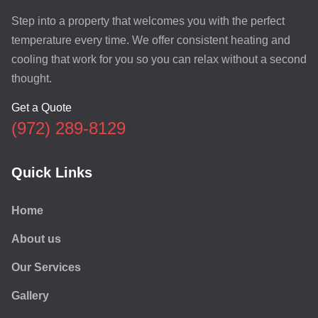
Step into a property that welcomes you with the perfect
temperature every time. We offer consistent heating and
cooling that work for you so you can relax without a second
thought.
Get a Quote
(972) 289-8129
Quick Links
Home
About us
Our Services
Gallery