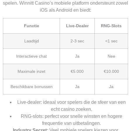
spelen. Winnitt Casino’s mobiele platform ondersteunt zowel
iOS als Android en biedt:
Functie
Live‑Dealer
RNG‑Slots
Laadtijd
2‑3 sec
<1 sec
Interactieve chat
Ja
Nee
Maximale inzet
€5.000
€10.000
Beschikbare bonussen
Ja
Ja
Live‑dealer: ideaal voor spelers die de sfeer van een
echt casino zoeken.
RNG‑slots: perfect voor snelle winsten en hogere
frequentie van uitbetalingen.
Industry Secret:
Veel mobiele spelers kiezen voor