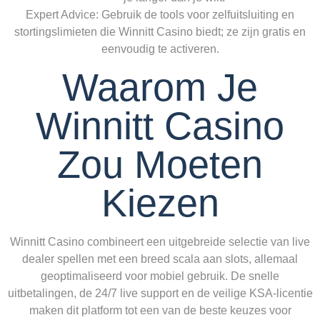
Expert Advice: Gebruik de tools voor zelfuitsluiting en
stortingslimieten die Winnitt Casino biedt; ze zijn gratis en
eenvoudig te activeren.
Waarom Je
Winnitt Casino
Zou Moeten
Kiezen
Winnitt Casino combineert een uitgebreide selectie van live
dealer spellen met een breed scala aan slots, allemaal
geoptimaliseerd voor mobiel gebruik. De snelle
uitbetalingen, de 24/7 live support en de veilige KSA‑licentie
maken dit platform tot een van de beste keuzes voor