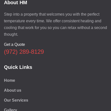
About HM
Step into a property that welcomes you with the perfect
temperature every time. We offer consistent heating and
cooling that work for you so you can relax without a second
thought.
Get a Quote
(972) 289-8129
Quick Links
Home
About us
Our Services
Gallery