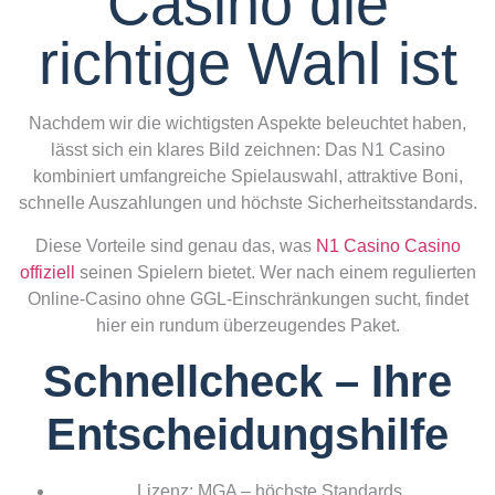
Casino die
richtige Wahl ist
Nachdem wir die wichtigsten Aspekte beleuchtet haben,
lässt sich ein klares Bild zeichnen: Das N1 Casino
kombiniert umfangreiche Spielauswahl, attraktive Boni,
schnelle Auszahlungen und höchste Sicherheitsstandards.
Diese Vorteile sind genau das, was
N1 Casino Casino
offiziell
seinen Spielern bietet. Wer nach einem regulierten
Online‑Casino ohne GGL‑Einschränkungen sucht, findet
hier ein rundum überzeugendes Paket.
Schnellcheck – Ihre
Entscheidungshilfe
Lizenz: MGA – höchste Standards