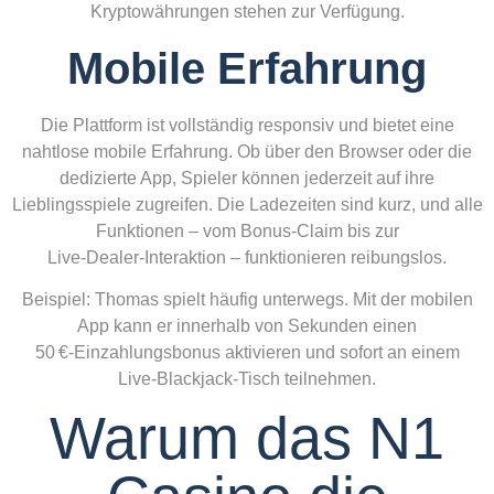
Kryptowährungen stehen zur Verfügung.
Mobile Erfahrung
Die Plattform ist vollständig responsiv und bietet eine
nahtlose mobile Erfahrung. Ob über den Browser oder die
dedizierte App, Spieler können jederzeit auf ihre
Lieblingsspiele zugreifen. Die Ladezeiten sind kurz, und alle
Funktionen – vom Bonus‑Claim bis zur
Live‑Dealer‑Interaktion – funktionieren reibungslos.
Beispiel: Thomas spielt häufig unterwegs. Mit der mobilen
App kann er innerhalb von Sekunden einen
50 €‑Einzahlungsbonus aktivieren und sofort an einem
Live‑Blackjack‑Tisch teilnehmen.
Warum das N1