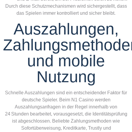
Durch diese Schutzmechanismen wird sichergestellt, dass
das Spielen immer kontrolliert und sicher bleibt.
Auszahlungen,
Zahlungsmethode
und mobile
Nutzung
Schnelle Auszahlungen sind ein entscheidender Faktor für
deutsche Spieler. Beim N1 Casino werden
Auszahlungsanfragen in der Regel innerhalb von
24 Stunden bearbeitet, vorausgesetzt, die Identitätsprüfung
ist abgeschlossen. Beliebte Zahlungsmethoden wie
Sofortüberweisung, Kreditkarte, Trustly und