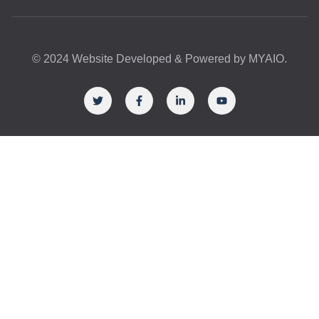
© 2024 Website Developed & Powered by
MYAIO.