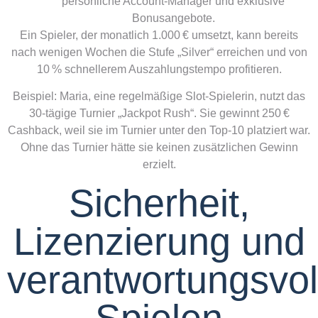
persönliche Account‑Manager und exklusive
Bonusangebote.
Ein Spieler, der monatlich 1.000 € umsetzt, kann bereits
nach wenigen Wochen die Stufe „Silver“ erreichen und von
10 % schnellerem Auszahlungstempo profitieren.
Beispiel: Maria, eine regelmäßige Slot‑Spielerin, nutzt das
30‑tägige Turnier „Jackpot Rush“. Sie gewinnt 250 €
Cashback, weil sie im Turnier unter den Top‑10 platziert war.
Ohne das Turnier hätte sie keinen zusätzlichen Gewinn
erzielt.
Sicherheit,
Lizenzierung und
verantwortungsvol
Spielen