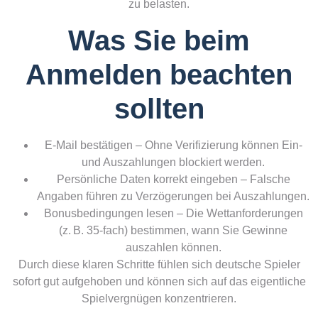
zu belasten.
Was Sie beim
Anmelden beachten
sollten
E‑Mail bestätigen – Ohne Verifizierung können Ein-
und Auszahlungen blockiert werden.
Persönliche Daten korrekt eingeben – Falsche
Angaben führen zu Verzögerungen bei Auszahlungen.
Bonusbedingungen lesen – Die Wettanforderungen
(z. B. 35‑fach) bestimmen, wann Sie Gewinne
auszahlen können.
Durch diese klaren Schritte fühlen sich deutsche Spieler
sofort gut aufgehoben und können sich auf das eigentliche
Spielvergnügen konzentrieren.