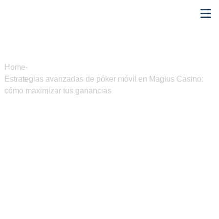
Home
-
Estrategias avanzadas de póker móvil en Magius Casino:
cómo maximizar tus ganancias
Estrategias avanzadas de
póker móvil en Magius
Casino: cómo maximizar
tus ganancias