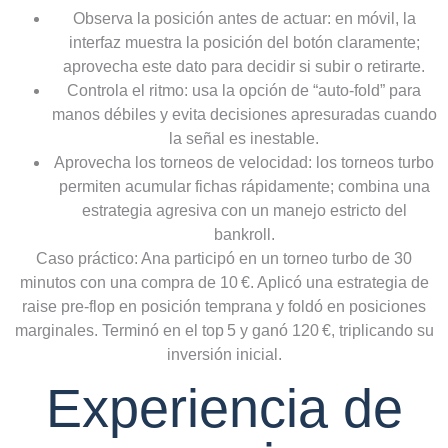
Observa la posición antes de actuar: en móvil, la
interfaz muestra la posición del botón claramente;
aprovecha este dato para decidir si subir o retirarte.
Controla el ritmo: usa la opción de “auto‑fold” para
manos débiles y evita decisiones apresuradas cuando
la señal es inestable.
Aprovecha los torneos de velocidad: los torneos turbo
permiten acumular fichas rápidamente; combina una
estrategia agresiva con un manejo estricto del
bankroll.
Caso práctico: Ana participó en un torneo turbo de 30
minutos con una compra de 10 €. Aplicó una estrategia de
raise pre‑flop en posición temprana y foldó en posiciones
marginales. Terminó en el top 5 y ganó 120 €, triplicando su
inversión inicial.
Experiencia de