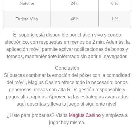
Neteller
24 h
0 %
Tarjeta Visa
48 h
1 %
El soporte está disponible por chat en vivo y correo
electrónico, con respuestas en menos de 2 min. Además, la
aplicación móvil permite activar notificaciones de bonos y
torneos, manteniéndote informado sin abrir el navegador.
Conclusión
Si buscas combinar la emoción del póker con la comodidad
del móvil, Magius Casino ofrece todo lo necesario: bonos
generosos, mesas con alta RTP, gestión responsable y
pagos ultra rápidos. Aprovecha las estrategias avanzadas
aquí descritas y lleva tu juego al siguiente nivel.
¿Listo para probarlas? Visita
Magius Casino
y empieza a
jugar hoy mismo.