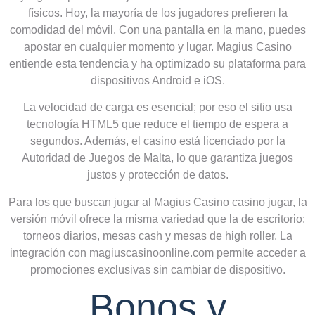
físicos. Hoy, la mayoría de los jugadores prefieren la
comodidad del móvil. Con una pantalla en la mano, puedes
apostar en cualquier momento y lugar. Magius Casino
entiende esta tendencia y ha optimizado su plataforma para
dispositivos Android e iOS.
La velocidad de carga es esencial; por eso el sitio usa
tecnología HTML5 que reduce el tiempo de espera a
segundos. Además, el casino está licenciado por la
Autoridad de Juegos de Malta, lo que garantiza juegos
justos y protección de datos.
Para los que buscan jugar al Magius Casino casino jugar, la
versión móvil ofrece la misma variedad que la de escritorio:
torneos diarios, mesas cash y mesas de high roller. La
integración con magiuscasinoonline.com permite acceder a
promociones exclusivas sin cambiar de dispositivo.
Bonos y