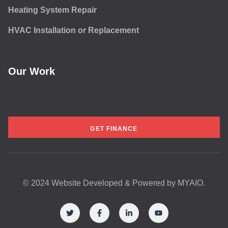
Heating System Repair
HVAC Installation or Replacement
Our Work
GET FINANCE
© 2024 Website Developed & Powered by
MYAIO.