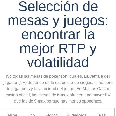
Selección de
mesas y juegos:
encontrar la
mejor RTP y
volatilidad
No todas las mesas de póker son iguales. La ventaja del
jugador (EV) depende de la estructura de ciegas, el número
de jugadores y la velocidad del juego. En Magius Casino
casino oficial, las mesas de 6‑max ofrecen una mayor EV
que las de 9‑max porque hay menos oponentes.
Mesa
Tipo
Ciegas
Jugadores
RTP