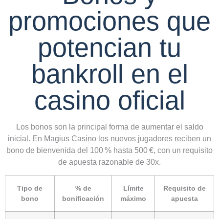
promociones que
potencian tu
bankroll en el
casino oficial
Los bonos son la principal forma de aumentar el saldo
inicial. En Magius Casino los nuevos jugadores reciben un
bono de bienvenida del 100 % hasta 500 €, con un requisito
de apuesta razonable de 30x.
Tipo de
% de
Límite
Requisito de
bono
bonificación
máximo
apuesta