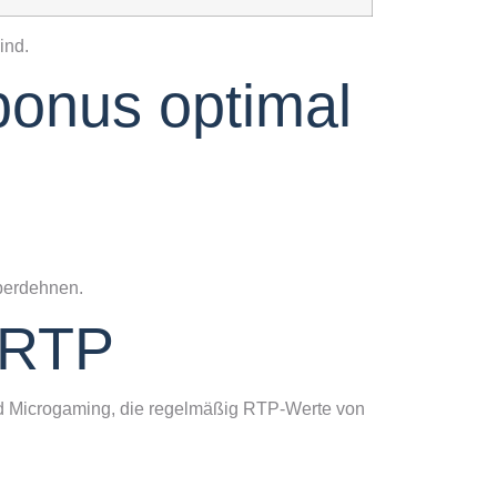
ind.
bonus optimal
überdehnen.
m RTP
und Microgaming, die regelmäßig RTP‑Werte von