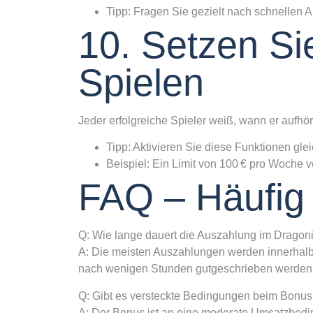
Tipp: Fragen Sie gezielt nach schnellen 
10. Setzen Si
Spielen
Jeder erfolgreiche Spieler weiß, wann er aufhö
Tipp: Aktivieren Sie diese Funktionen glei
Beispiel: Ein Limit von 100 € pro Woche v
FAQ – Häufig 
Q: Wie lange dauert die Auszahlung im Dragon
A: Die meisten Auszahlungen werden innerhalb v
nach wenigen Stunden gutgeschrieben werden
Q: Gibt es versteckte Bedingungen beim Bonu
A: Der Bonus ist an eine moderate Umsatzbedi