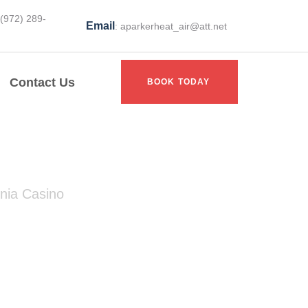
 (972) 289-
Email
: aparkerheat_air@att.net
Contact Us
BOOK TODAY
nia Casino
winne im Dragonia