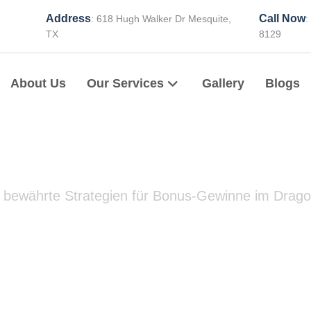
Address
Call Now
: 618 Hugh Walker Dr Mesquite,
:
TX
8129
About Us
Our Services
Gallery
Blogs
 bewährte Strategien für Bonus‑Gewinne im Drago
ategien für Bonus‑Ge
Casino