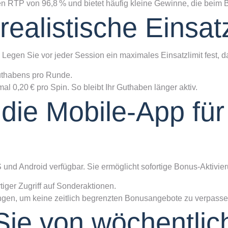
nen RTP von 96,8 % und bietet häufig kleine Gewinne, die beim
realistische Einsatz
Legen Sie vor jeder Session ein maximales Einsatzlimit fest, da
uthabens pro Runde.
al 0,20 € pro Spin. So bleibt Ihr Guthaben länger aktiv.
 die Mobile‑App für
 und Android verfügbar. Sie ermöglicht sofortige Bonus‑Aktivi
tiger Zugriff auf Sonderaktionen.
ungen, um keine zeitlich begrenzten Bonusangebote zu verpasse
 Sie von wöchentli