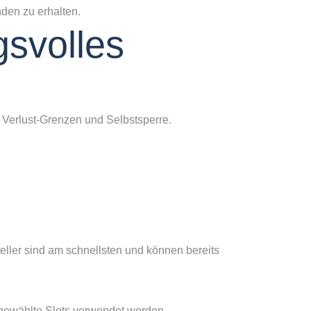
den zu erhalten.
gsvolles
, Verlust‑Grenzen und Selbstsperre.
eller sind am schnellsten und können bereits
gewählte Slots verwendet werden.