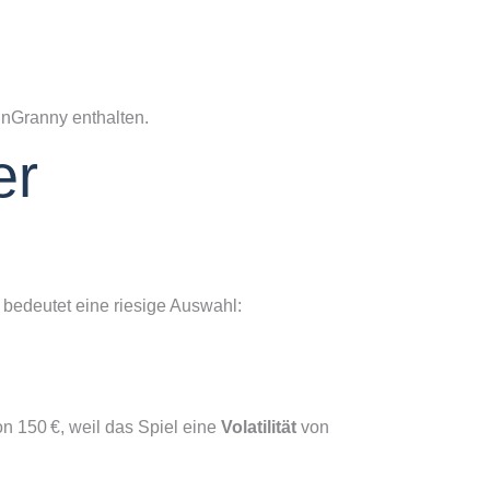
inGranny enthalten.
er
bedeutet eine riesige Auswahl:
n 150 €, weil das Spiel eine
Volatilität
von