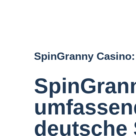
SpinGranny Casino: 
SpinGrann
umfassend
deutsche 