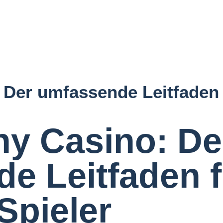
Der umfassende Leitfaden 
y Casino: De
e Leitfaden f
Spieler