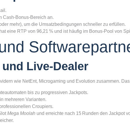
il.
m Cash‑Bonus‑Bereich an.
 oder mehr), um die Umsatzbedingungen schneller zu erfüllen.
hat eine RTP von 96,21 % und ist häufig im Bonus‑Pool von Sp
und Softwarepartn
e und Live‑Dealer
ovidern wie NetEnt, Microgaming und Evolution zusammen. Das 
teautomaten bis zu progressiven Jackpots.
 in mehreren Varianten.
professionellen Croupiers.
Slot
Mega Moolah
und erreichte nach 15 Runden den Jackpot vo
eicher.