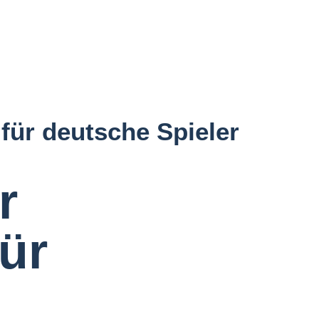
für deutsche Spieler
r
ür