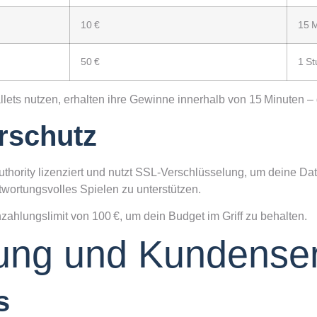
10 €
15 
50 €
1 S
lets nutzen, erhalten ihre Gewinne innerhalb von 15 Minuten – d
rschutz
hority lizenziert und nutzt SSL‑Verschlüsselung, um deine Dat
wortungsvolles Spielen zu unterstützen.
zahlungslimit von 100 €, um dein Budget im Griff zu behalten.
rung und Kundenser
s