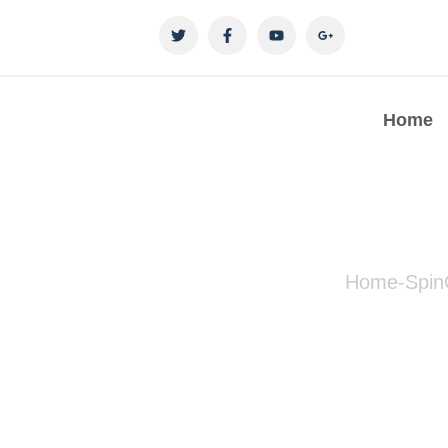
Home
Home
-
Spin
SpinGranny C