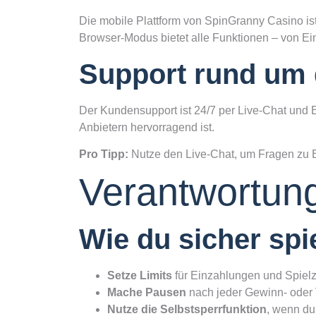
Die mobile Plattform von SpinGranny Casino ist
Browser‑Modus bietet alle Funktionen – von Ei
Support rund um 
Der Kundensupport ist 24/7 per Live‑Chat und E‑
Anbietern hervorragend ist.
Pro Tipp:
Nutze den Live‑Chat, um Fragen zu Bo
Verantwortung
Wie du sicher spi
Setze Limits
für Einzahlungen und Spielz
Mache Pausen
nach jeder Gewinn‑ oder V
Nutze die Selbstsperrfunktion
, wenn du 