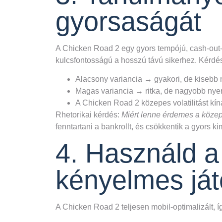
gyorsaságát
A Chicken Road 2 egy gyors tempójú, cash‑out‑v
kulcsfontosságú a hosszú távú sikerhez. Kérdés
Alacsony variancia → gyakori, de kisebb
Magas variancia → ritka, de nagyobb nyer
A Chicken Road 2 közepes volatilitást kín
Rhetorikai kérdés:
Miért lenne érdemes a közep
fenntartani a bankrollt, és csökkentik a gyors k
4. Használd a 
kényelmes já
A Chicken Road 2 teljesen mobil‑optimalizált, í