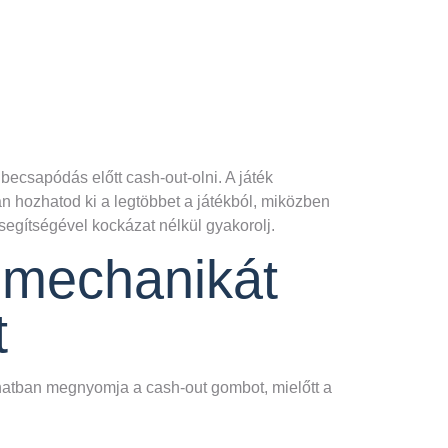
 becsapódás előtt cash‑out‑olni. A játék
 hozhatod ki a legtöbbet a játékból, miközben
segítségével kockázat nélkül gyakorolj.
ú mechanikát
t
anatban megnyomja a cash‑out gombot, mielőtt a