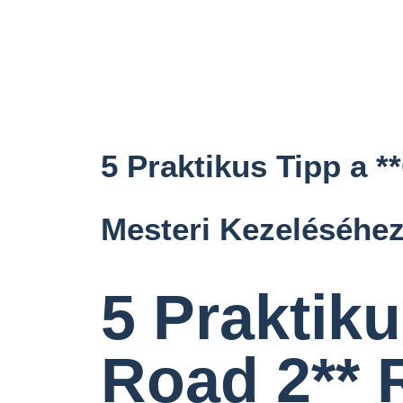
5 Praktikus Tipp a 
Mesteri Kezeléséhe
5 Praktik
Road 2** 