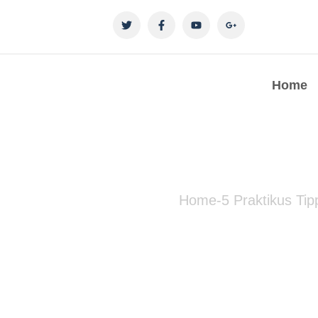
Home
Home
-
5 Praktikus Ti
5 Praktikus T
Varian