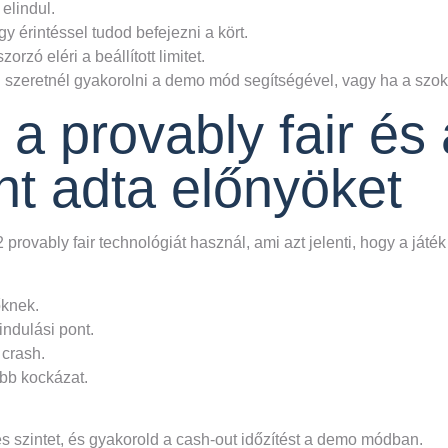
elindul.
 érintéssel tudod befejezni a kört.
orzó eléri a beállított limitet.
 szeretnél gyakorolni a demo mód segítségével, vagy ha a szok
 a provably fair és
nt adta előnyöket
 provably fair technológiát használ, ami azt jelenti, hogy a ját
őknek.
indulási pont.
crash.
bb kockázat.
 szintet, és gyakorold a cash‑out időzítést a demo módban.