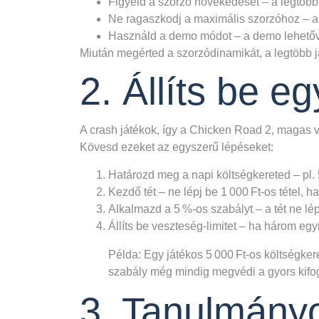
Figyeld a szorzó növekedését – a legtöbb
Ne ragaszkodj a maximális szorzóhoz – a 
Használd a demo módot – a demo lehetővé 
Miután megérted a szorzódinamikát, a legtöbb já
2. Állíts be eg
A crash játékok, így a Chicken Road 2, magas vo
Kövesd ezeket az egyszerű lépéseket:
Határozd meg a napi költségkereted – pl. 5
Kezdő tét – ne lépj be 1 000 Ft‑os tétel, ha
Alkalmazd a 5 %‑os szabályt – a tét ne lép
Állíts be veszteség‑limitet – ha három egy
Példa: Egy játékos 5 000 Ft‑os költségkere
szabály még mindig megvédi a gyors kifo
3. Tanulmányo