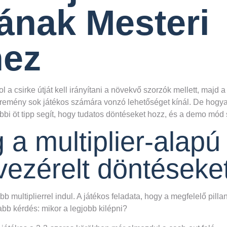
jának Mesteri
hez
a csirke útját kell irányítani a növekvő szorzók mellett, majd a
remény sok játékos számára vonzó lehetőséget kínál. De hogyan
ábbi öt tipp segít, hogy tudatos döntéseket hozz, és a demo mód 
 a multiplier‑alap
vezérelt döntéseke
multiplierrel indul. A játékos feladata, hogy a megfelelő pill
abb kérdés: mikor a legjobb kilépni?