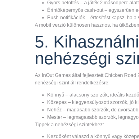
Gyors betöltés – a játék 2 másodperc alatt 
Érintőképernyős cash‑out – egyszerűen egy
Push‑notifikációk – értesítést kapsz, ha a sz
A mobil verzió különösen hasznos, ha útközben
5. Kihasználni
nehézségi szi
Az InOut Games által fejlesztett Chicken Road 2
nehézségi szint áll rendelkezésre:
Könnyű – alacsony szorzók, ideális kezd
Közepes – kiegyensúlyozott szorzók, jó ki
Nehéz – magasabb szorzók, de gyorsabb 
Mester – legmagasabb szorzók, legnagyo
Tippek a nehézségi szintekhez:
Kezdőként válaszd a könnyű vagy közepes