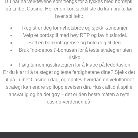
Du har nå verktøyene som trengs for å lykkes med bordspill
på Lilibet Casino. Her er en kort sjekkliste du kan bruke før
hver spilløkt:
Registrer deg for nyhetsbrev og sjekk kampanjer.
Velg et bordspill med høy RTP og lav husfordel.
Sett en bankroll‑grense og hold deg til den.
Bruk “no‑deposit”‑bonusen for å teste strategier uten
risiko.
Følg turneringsstrategien for å klatre på ledertavlen.
Er du klar til å ta steget og teste ferdighetene dine? Sjekk det
ut på Lilibet Casino i dag, og opplev hvordan en velutformet
strategi kan endre spillopplevelsen din. Husk alltid å spille
ansvarlig og ha det gøy – det er den beste måten å nyte
casino‑verdenen på.