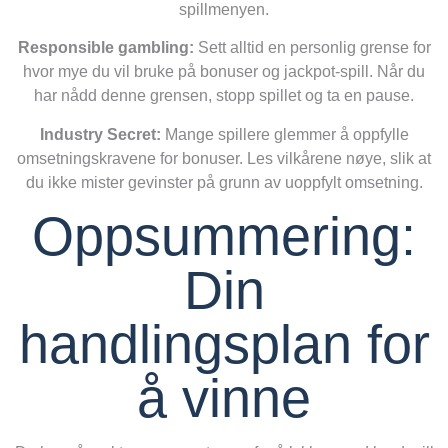
spillmenyen.
Responsible gambling:
Sett alltid en personlig grense for
hvor mye du vil bruke på bonuser og jackpot‑spill. Når du
har nådd denne grensen, stopp spillet og ta en pause.
Industry Secret:
Mange spillere glemmer å oppfylle
omsetningskravene for bonuser. Les vilkårene nøye, slik at
du ikke mister gevinster på grunn av uoppfylt omsetning.
Oppsummering:
Din
handlingsplan for
å vinne