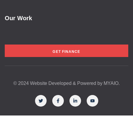
Our Work
GET FINANCE
© 2024 Website Developed & Powered by
MYAIO.